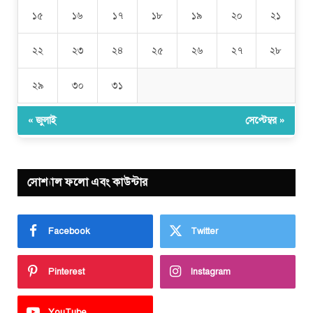
১৫
১৬
১৭
১৮
১৯
২০
২১
২২
২৩
২৪
২৫
২৬
২৭
২৮
২৯
৩০
৩১
« জুলাই
সেপ্টেম্বর »
সোশ্যাল ফলো এবং কাউন্টার
Facebook
Twitter
Pinterest
Instagram
YouTube