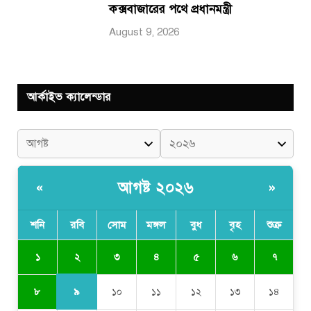
কক্সবাজারের পথে প্রধানমন্ত্রী
August 9, 2026
আর্কাইভ ক্যালেন্ডার
আগষ্ট ২০২৬
«
»
শনি
রবি
সোম
মঙ্গল
বুধ
বৃহ
শুক্র
২
১
৩
৪
৫
৬
৭
৯
৮
১০
১১
১২
১৩
১৪