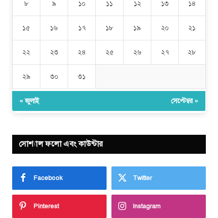
৮
৯
১০
১১
১২
১৩
১৪
১৫
১৬
১৭
১৮
১৯
২০
২১
২২
২৩
২৪
২৫
২৬
২৭
২৮
২৯
৩০
৩১
« জুলাই
সেপ্টেম্বর »
সোশ্যাল ফলো এবং কাউন্টার
Facebook
Twitter
Pinterest
Instagram