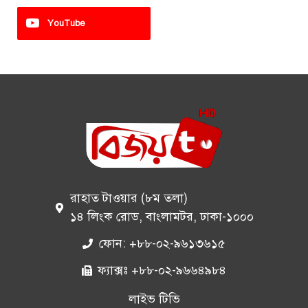
YouTube
রাহাত টাওয়ার (৮ম তলা)
১৪ লিংক রোড, বাংলামটর, ঢাকা-১০০০
ফোন: +৮৮-০২-৯৬১৩৬১৫
ফ্যাক্সঃ +৮৮-০২-৯৬৬৪৯৮৪
লাইভ টিভি