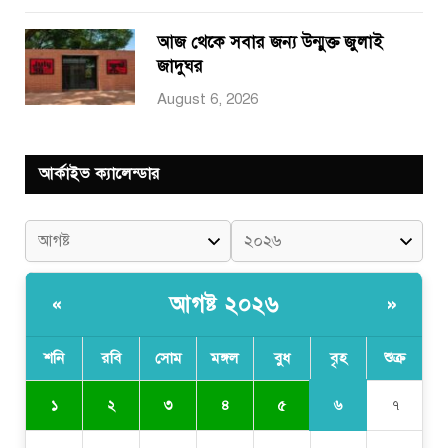
আজ থেকে সবার জন্য উন্মুক্ত জুলাই
জাদুঘর
August 6, 2026
আর্কাইভ ক্যালেন্ডার
আগষ্ট ২০২৬
«
»
শনি
রবি
সোম
মঙ্গল
বুধ
বৃহ
শুক্র
৬
১
২
৩
৪
৫
৭