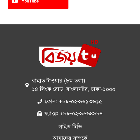
YouTube
রাহাত টাওয়ার (৮ম তলা)
১৪ লিংক রোড, বাংলামটর, ঢাকা-১০০০
ফোন: +৮৮-০২-৯৬১৩৬১৫
ফ্যাক্সঃ +৮৮-০২-৯৬৬৪৯৮৪
লাইভ টিভি
আমাদের সম্পর্কে