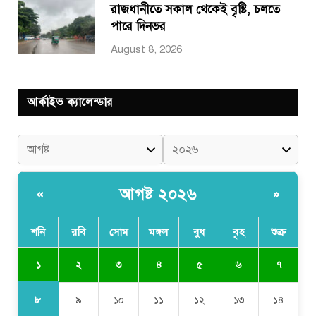
রাজধানীতে সকাল থেকেই বৃষ্টি, চলতে
পারে দিনভর
August 8, 2026
আর্কাইভ ক্যালেন্ডার
আগষ্ট ২০২৬
«
»
শনি
রবি
সোম
মঙ্গল
বুধ
বৃহ
শুক্র
১
২
৩
৪
৫
৬
৭
৮
৯
১০
১১
১২
১৩
১৪