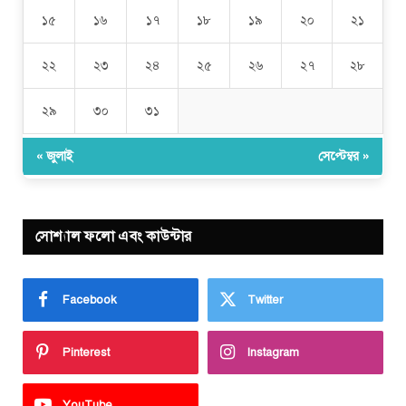
১৫
১৬
১৭
১৮
১৯
২০
২১
২২
২৩
২৪
২৫
২৬
২৭
২৮
২৯
৩০
৩১
« জুলাই
সেপ্টেম্বর »
সোশ্যাল ফলো এবং কাউন্টার
Facebook
Twitter
Pinterest
Instagram
YouTube