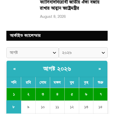
ফ্যাসিবাদবিরোধী জাতীয় ঐক্য বজায়
রাখার আহ্বান স্বরাষ্ট্রমন্ত্রীর
August 8, 2026
আর্কাইভ ক্যালেন্ডার
আগষ্ট ২০২৬
«
»
শনি
রবি
সোম
মঙ্গল
বুধ
বৃহ
শুক্র
১
২
৩
৪
৫
৬
৭
৮
৯
১০
১১
১২
১৩
১৪