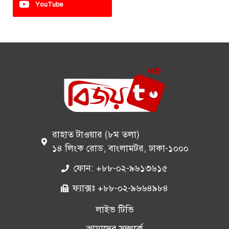
YouTube
রাহাত টাওয়ার (৮ম তলা)
১৪ লিংক রোড, বাংলামটর, ঢাকা-১০০০
ফোন: +৮৮-০২-৯৬১৩৬১৫
ফ্যাক্সঃ +৮৮-০২-৯৬৬৪৯৮৪
লাইভ টিভি
আমাদের সম্পর্কে