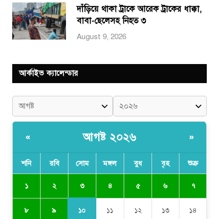
দাঁড়িয়ে থাকা ট্রাকে আরেক ট্রাকের ধাক্কা,
বাবা-ছেলেসহ নিহত ৩
August 9, 2026
আর্কাইভ ক্যালেন্ডার
আগষ্ট ২০২৬
«
»
শনি
রবি
সোম
মঙ্গল
বুধ
বৃহ
শুক্র
৩
১
২
৪
৫
৬
৭
১০
৮
৯
১১
১২
১৩
১৪