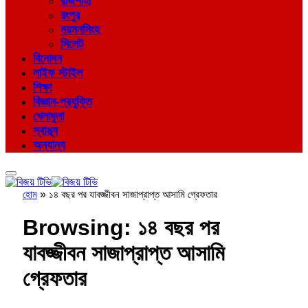
রাজশাহী
রংপুর
ময়মনসিংহ
সিলেট
বিনোদন
লাইফ স্টাইল
শিক্ষা
বিজ্ঞান-প্রযুক্তি
খেলাধুলা
স্বাস্থ্য
অন্যান্য
হোম
»
১৪ বছর পর যাবজ্জীবন সাজাপ্রাপ্ত আসামি গ্রেফতার
Browsing:
১৪ বছর পর
যাবজ্জীবন সাজাপ্রাপ্ত আসামি
গ্রেফতার