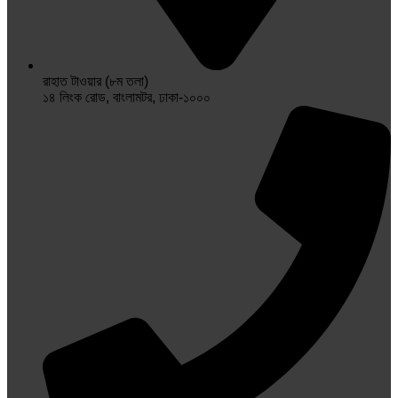
রাহাত টাওয়ার (৮ম তলা)
১৪ লিংক রোড, বাংলামটর, ঢাকা-১০০০