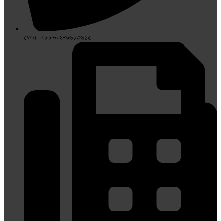
ফোন: +৮৮-০২-৯৬১৩৬১৫