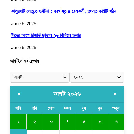
কালুরঘাট সেতুতে দুর্ঘটনা : বরখাস্ত ৪ রেলকর্মী, তদন্ত কমিটি গঠন
June 6, 2025
ঈদের আগে রিজার্ভ ছাড়াল ২৬ বিলিয়ন ডলার
June 6, 2025
আর্কাইভ ক্যালেন্ডার
আগষ্ট ২০২৬
«
»
শনি
রবি
সোম
মঙ্গল
বুধ
বৃহ
শুক্র
১
২
৩
৪
৫
৬
৭