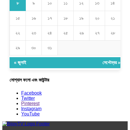
৮
৯
১০
১১
১২
১৩
১৪
১৫
১৬
১৭
১৮
১৯
২০
২১
২২
২৩
২৪
২৫
২৬
২৭
২৮
২৯
৩০
৩১
« জুলাই
সেপ্টেম্বর »
সোশ্যাল ফলো এবং কাউন্টার
Facebook
Twitter
Pinterest
Instagram
YouTube