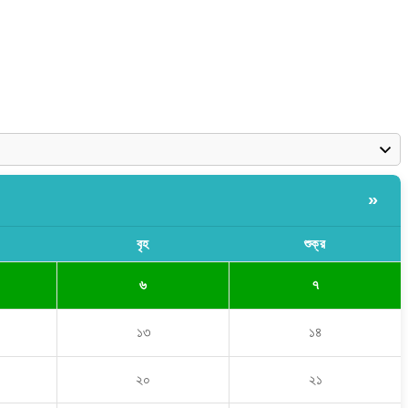
»
বৃহ
শুক্র
৬
৭
১৩
১৪
২০
২১