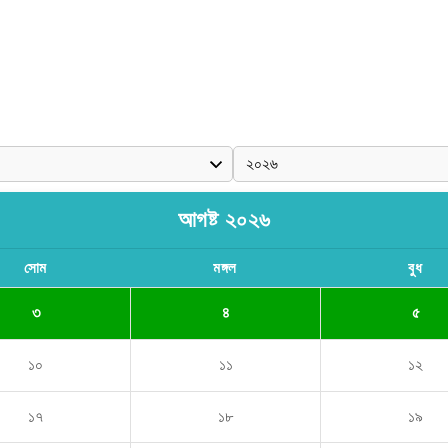
আগষ্ট ২০২৬
সোম
মঙ্গল
বুধ
৩
৪
৫
১০
১১
১২
১৭
১৮
১৯