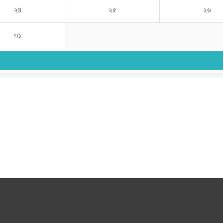
২৪
২৫
২৬
৩১