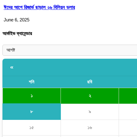
ঈদের আগে রিজার্ভ ছাড়াল ২৬ বিলিয়ন ডলার
June 6, 2025
আর্কাইভ ক্যালেন্ডার
«
শনি
রবি
১
২
৮
৯
১৫
১৬