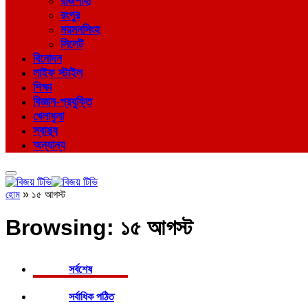
রাজশাহী
রংপুর
ময়মনসিংহ
সিলেট
বিনোদন
লাইফ স্টাইল
শিক্ষা
বিজ্ঞান-প্রযুক্তি
খেলাধুলা
স্বাস্থ্য
অন্যান্য
হোম
»
১৫ আগস্ট
Browsing:
১৫ আগস্ট
সর্বশেষ
সর্বাধিক পঠিত