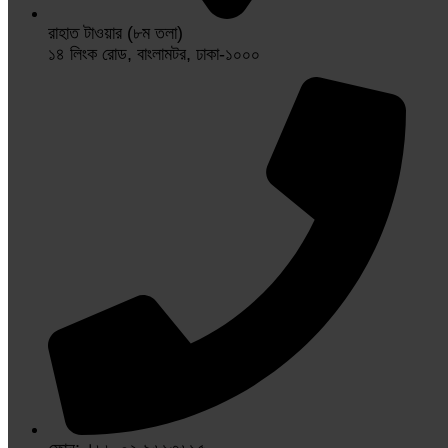
রাহাত টাওয়ার (৮ম তলা)
১৪ লিংক রোড, বাংলামটর, ঢাকা-১০০০