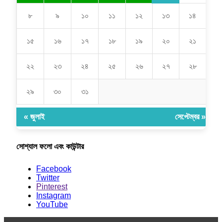
৮
৯
১০
১১
১২
১৩
১৪
১৫
১৬
১৭
১৮
১৯
২০
২১
২২
২৩
২৪
২৫
২৬
২৭
২৮
২৯
৩০
৩১
« জুলাই
সেপ্টেম্বর »
সোশ্যাল ফলো এবং কাউন্টার
Facebook
Twitter
Pinterest
Instagram
YouTube