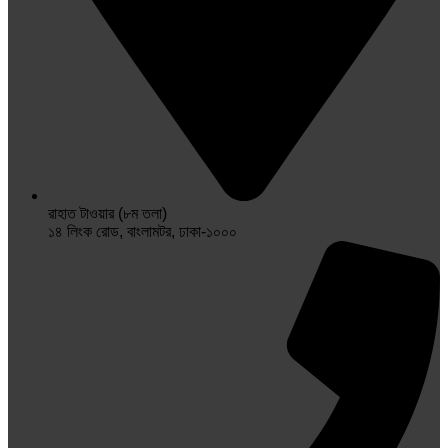
রাহাত টাওয়ার (৮ম তলা)
১৪ লিংক রোড, বাংলামটর, ঢাকা-১০০০