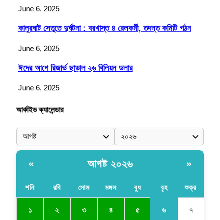
June 6, 2025
কালুরঘাট সেতুতে দুর্ঘটনা : বরখাস্ত ৪ রেলকর্মী, তদন্ত কমিটি গঠন
June 6, 2025
ঈদের আগে রিজার্ভ ছাড়াল ২৬ বিলিয়ন ডলার
June 6, 2025
আর্কাইভ ক্যালেন্ডার
আগষ্ট ২০২৬
«
»
শনি
রবি
সোম
মঙ্গল
বুধ
বৃহ
শুক্র
৬
১
২
৩
৪
৫
৭