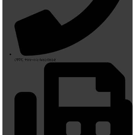
ফোন: +৮৮-০২-৯৬১৩৬১৫