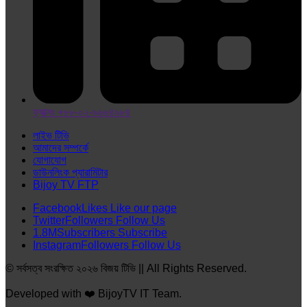
ফ্যাক্সঃ +৮৮-০২-৯৬৬৪৯৮৪
লাইভ টিভি
আমাদের সম্পর্কে
যোগাযোগ
ডাউনলিংক প্যারামিটার
Bijoy TV FTP
Facebook
Likes
Like our page
Twitter
Followers
Follow Us
1.8M
Subscribers
Subscribe
Instagram
Followers
Follow Us
© সর্বসত্ব সংরক্ষিত ২০২৬ বিজয় টিভি || All Rights Reserved.
Developed with ❤️ BijoyTV IT Team.