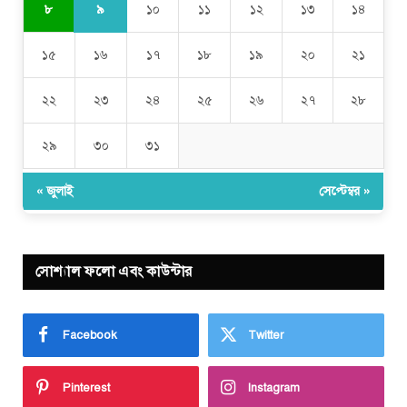
৯
৮
১০
১১
১২
১৩
১৪
১৫
১৬
১৭
১৮
১৯
২০
২১
২২
২৩
২৪
২৫
২৬
২৭
২৮
২৯
৩০
৩১
« জুলাই
সেপ্টেম্বর »
সোশ্যাল ফলো এবং কাউন্টার
Facebook
Twitter
Pinterest
Instagram