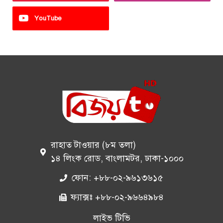
YouTube
রাহাত টাওয়ার (৮ম তলা)
১৪ লিংক রোড, বাংলামটর, ঢাকা-১০০০
ফোন: +৮৮-০২-৯৬১৩৬১৫
ফ্যাক্সঃ +৮৮-০২-৯৬৬৪৯৮৪
লাইভ টিভি