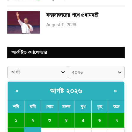
কক্সবাজারের পথে প্রধানমন্ত্রী
August 9, 2026
আর্কাইভ ক্যালেন্ডার
আগষ্ট ২০২৬
«
»
শনি
রবি
সোম
মঙ্গল
বুধ
বৃহ
শুক্র
২
১
৩
৪
৫
৬
৭