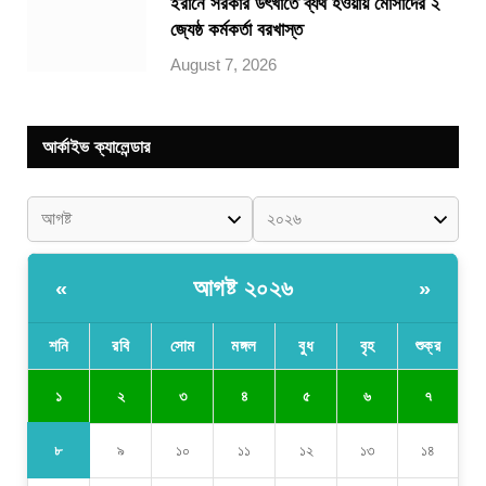
ইরানে সরকার উৎখাতে ব্যর্থ হওয়ায় মোসাদের ২
জ্যেষ্ঠ কর্মকর্তা বরখাস্ত
August 7, 2026
আর্কাইভ ক্যালেন্ডার
আগষ্ট ২০২৬
«
»
শনি
রবি
সোম
মঙ্গল
বুধ
বৃহ
শুক্র
১
২
৩
৪
৫
৬
৭
৮
৯
১০
১১
১২
১৩
১৪