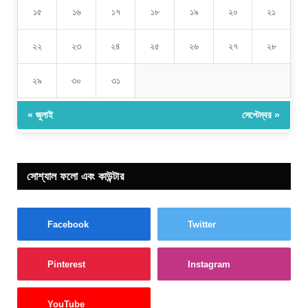
১৫
১৬
১৭
১৮
১৯
২০
২১
২২
২৩
২৪
২৫
২৬
২৭
২৮
২৯
৩০
৩১
« জুলাই
সেপ্টেম্বর »
সোশ্যাল ফলো এবং কাউন্টার
Facebook
Twitter
Pinterest
Instagram
YouTube