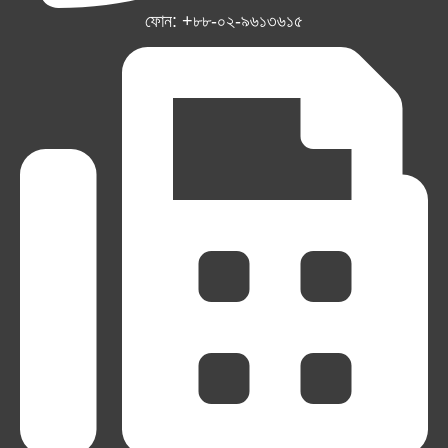
ফোন: +৮৮-০২-৯৬১৩৬১৫