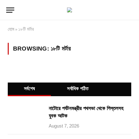
হোম
১৮টি মর্টার
»
BROWSING:
১৮টি মর্টার
সর্বশেষ
সর্বাধিক পঠিত
নাটোরে পর্যটনমন্ত্রীর পথসভা থেকে পিস্তলসহ
যুবক আটক
August 7, 2026