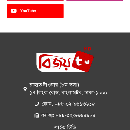
YouTube
রাহাত টাওয়ার (৮ম তলা)
১৪ লিংক রোড, বাংলামটর, ঢাকা-১০০০
ফোন: +৮৮-০২-৯৬১৩৬১৫
ফ্যাক্সঃ +৮৮-০২-৯৬৬৪৯৮৪
লাইভ টিভি