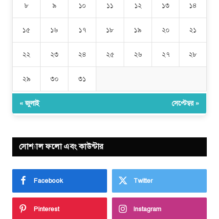
৮
৯
১০
১১
১২
১৩
১৪
১৫
১৬
১৭
১৮
১৯
২০
২১
২২
২৩
২৪
২৫
২৬
২৭
২৮
২৯
৩০
৩১
« জুলাই
সেপ্টেম্বর »
সোশ্যাল ফলো এবং কাউন্টার
Facebook
Twitter
Pinterest
Instagram