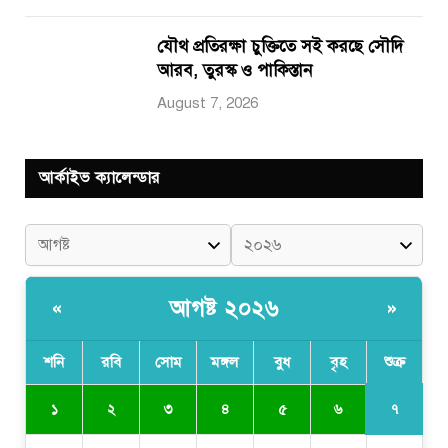
যৌথ প্রতিরক্ষা চুক্তিতে সই করছে সৌদি
আরব, তুরস্ক ও পাকিস্তান
August 7, 2026
আর্কাইভ ক্যালেন্ডার
আগষ্ট ২০২৬
«
»
শনি
রবি
সোম
মঙ্গল
বুধ
বৃহ
শুক্র
৭
১
২
৩
৪
৫
৬