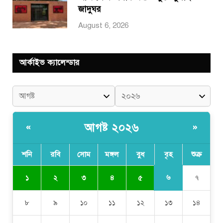
জাদুঘর
August 6, 2026
আর্কাইভ ক্যালেন্ডার
আগষ্ট ২০২৬
«
»
শনি
রবি
সোম
মঙ্গল
বুধ
বৃহ
শুক্র
৬
১
২
৩
৪
৫
৭
৮
৯
১০
১১
১২
১৩
১৪