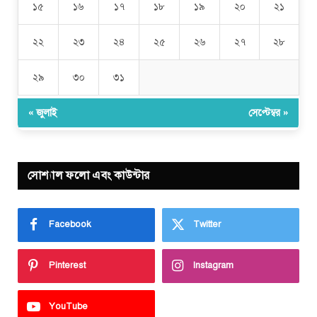
১৫
১৬
১৭
১৮
১৯
২০
২১
২২
২৩
২৪
২৫
২৬
২৭
২৮
২৯
৩০
৩১
« জুলাই
সেপ্টেম্বর »
সোশ্যাল ফলো এবং কাউন্টার
Facebook
Twitter
Pinterest
Instagram
YouTube