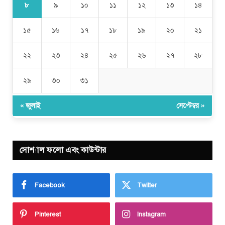
৮
৯
১০
১১
১২
১৩
১৪
১৫
১৬
১৭
১৮
১৯
২০
২১
২২
২৩
২৪
২৫
২৬
২৭
২৮
২৯
৩০
৩১
« জুলাই
সেপ্টেম্বর »
সোশ্যাল ফলো এবং কাউন্টার
Facebook
Twitter
Pinterest
Instagram