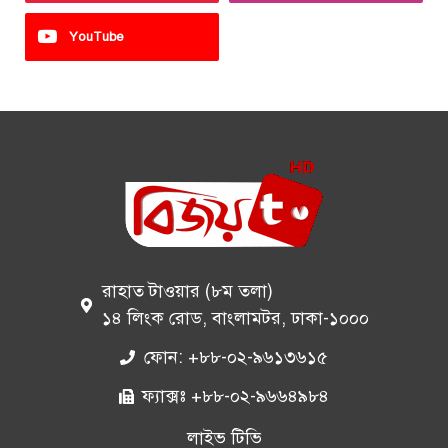
YouTube
রাহাত টাওয়ার (৮ম তলা)
১৪ লিংক রোড, বাংলামটর, ঢাকা-১০০০
ফোন: +৮৮-০২-৯৬১৩৬১৫
ফ্যাক্সঃ +৮৮-০২-৯৬৬৪৯৮৪
লাইভ টিভি