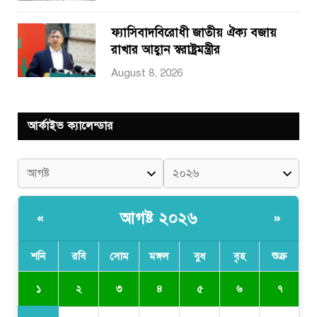
ফ্যাসিবাদবিরোধী জাতীয় ঐক্য বজায়
রাখার আহ্বান স্বরাষ্ট্রমন্ত্রীর
August 8, 2026
আর্কাইভ ক্যালেন্ডার
আগষ্ট ২০২৬
«
»
শনি
রবি
সোম
মঙ্গল
বুধ
বৃহ
শুক্র
১
২
৩
৪
৫
৬
৭