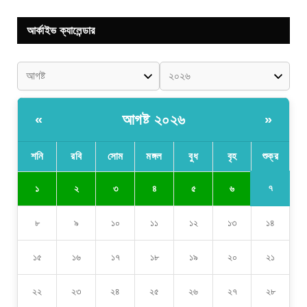
আর্কাইভ ক্যালেন্ডার
আগষ্ট ২০২৬
«
»
শনি
রবি
সোম
মঙ্গল
বুধ
বৃহ
শুক্র
৭
১
২
৩
৪
৫
৬
৮
৯
১০
১১
১২
১৩
১৪
১৫
১৬
১৭
১৮
১৯
২০
২১
২২
২৩
২৪
২৫
২৬
২৭
২৮