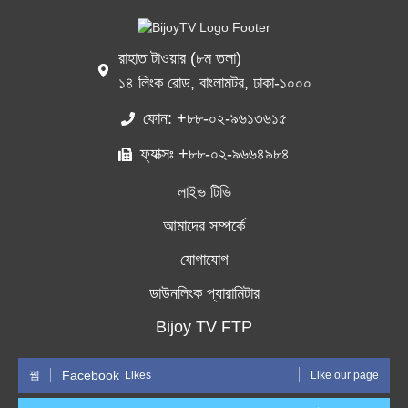
রাহাত টাওয়ার (৮ম তলা)
১৪ লিংক রোড, বাংলামটর, ঢাকা-১০০০
ফোন: +৮৮-০২-৯৬১৩৬১৫
ফ্যাক্সঃ +৮৮-০২-৯৬৬৪৯৮৪
লাইভ টিভি
আমাদের সম্পর্কে
যোগাযোগ
ডাউনলিংক প্যারামিটার
Bijoy TV FTP
Facebook
Likes
Like our page