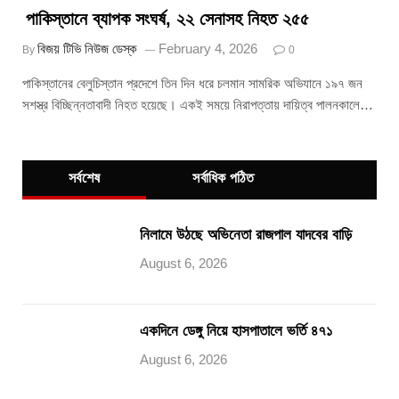
পাকিস্তানে ব্যাপক সংঘর্ষ, ২২ সেনাসহ নিহত ২৫৫
বিজয় টিভি নিউজ ডেস্ক
February 4, 2026
By
0
পাকিস্তানের বেলুচিস্তান প্রদেশে তিন দিন ধরে চলমান সামরিক অভিযানে ১৯৭ জন
সশস্ত্র বিচ্ছিন্নতাবাদী নিহত হয়েছে। একই সময়ে নিরাপত্তায় দায়িত্ব পালনকালে…
সর্বশেষ
সর্বাধিক পঠিত
নিলামে উঠছে অভিনেতা রাজপাল যাদবের বাড়ি
August 6, 2026
একদিনে ডেঙ্গু নিয়ে হাসপাতালে ভর্তি ৪৭১
August 6, 2026