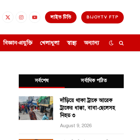
লাইভ টিভি
BIJOYTV FTP
cebook
X
Instagram
YouTube
(Twitter)
বিজ্ঞান-প্রযুক্তি
খেলাধুলা
স্বাস্থ্য
অন্যান্য
সর্বশেষ
সর্বাধিক পঠিত
দাঁড়িয়ে থাকা ট্রাকে আরেক
ট্রাকের ধাক্কা, বাবা-ছেলেসহ
নিহত ৩
August 9, 2026