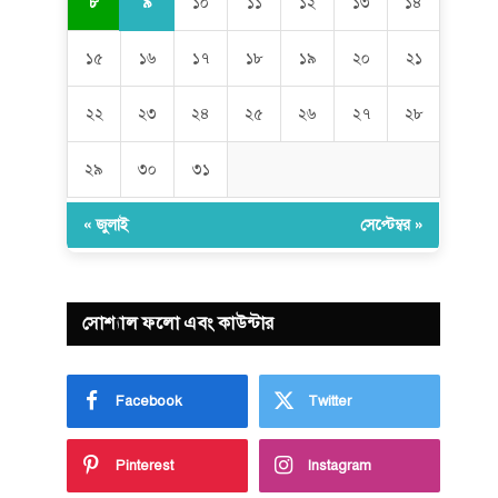
৯
৮
১০
১১
১২
১৩
১৪
১৫
১৬
১৭
১৮
১৯
২০
২১
২২
২৩
২৪
২৫
২৬
২৭
২৮
২৯
৩০
৩১
« জুলাই
সেপ্টেম্বর »
সোশ্যাল ফলো এবং কাউন্টার
Facebook
Twitter
Pinterest
Instagram