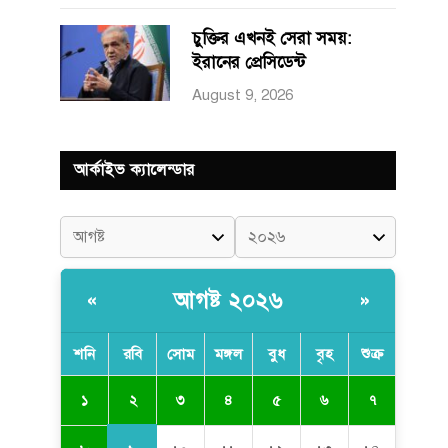
চুক্তির এখনই সেরা সময়:
ইরানের প্রেসিডেন্ট
August 9, 2026
আর্কাইভ ক্যালেন্ডার
আগষ্ট ২০২৬
«
»
শনি
রবি
সোম
মঙ্গল
বুধ
বৃহ
শুক্র
২
১
৩
৪
৫
৬
৭