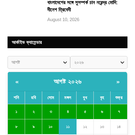
বাংলাদেশের সঙ্গে সুসম্পর্ক চান নরেন্দ্র মোদি:
দীনেশ ত্রিবেদী
August 10, 2026
আর্কাইভ ক্যালেন্ডার
আগষ্ট ২০২৬
«
»
শনি
রবি
সোম
মঙ্গল
বুধ
বৃহ
শুক্র
৪
১
২
৩
৫
৬
৭
১১
৮
৯
১০
১২
১৩
১৪