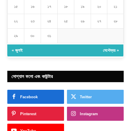
১৫
১৬
১৭
১৮
১৯
২০
২১
২২
২৩
২৪
২৫
২৬
২৭
২৮
২৯
৩০
৩১
« জুলাই
সেপ্টেম্বর »
সোশ্যাল ফলো এবং কাউন্টার
Facebook
Twitter
Pinterest
Instagram
YouTube