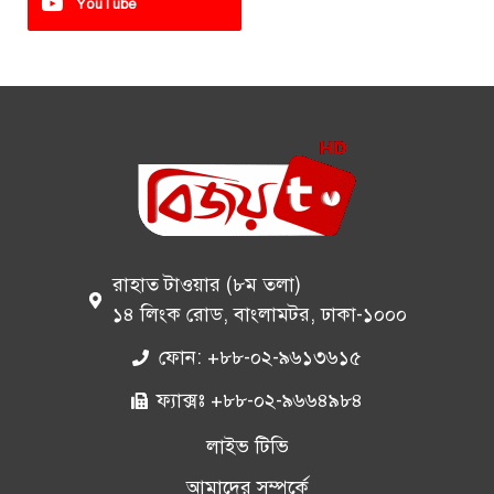
YouTube
রাহাত টাওয়ার (৮ম তলা)
১৪ লিংক রোড, বাংলামটর, ঢাকা-১০০০
ফোন: +৮৮-০২-৯৬১৩৬১৫
ফ্যাক্সঃ +৮৮-০২-৯৬৬৪৯৮৪
লাইভ টিভি
আমাদের সম্পর্কে