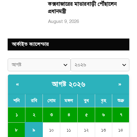
কক্সবাজারের মাতারবাড়ী পৌঁছালেন
প্রধানমন্ত্রী
August 9, 2026
আর্কাইভ ক্যালেন্ডার
আগষ্ট ২০২৬
«
»
শনি
রবি
সোম
মঙ্গল
বুধ
বৃহ
শুক্র
২
১
৩
৪
৫
৬
৭
৯
৮
১০
১১
১২
১৩
১৪