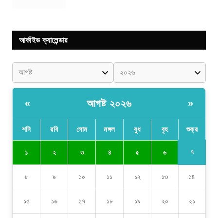
আর্কাইভ ক্যালেন্ডার
আগষ্ট ২০২৬
«
»
শনি
রবি
সোম
মঙ্গল
বুধ
বৃহ
শুক্র
৭
১
২
৩
৪
৫
৬
৮
৯
১০
১১
১২
১৩
১৪
১৫
১৬
১৭
১৮
১৯
২০
২১