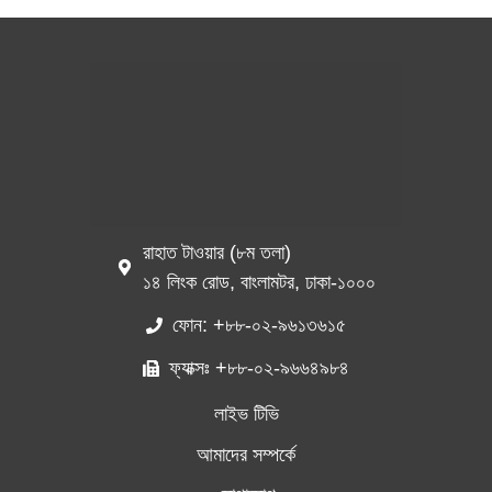
রাহাত টাওয়ার (৮ম তলা)
১৪ লিংক রোড, বাংলামটর, ঢাকা-১০০০
ফোন: +৮৮-০২-৯৬১৩৬১৫
ফ্যাক্সঃ +৮৮-০২-৯৬৬৪৯৮৪
লাইভ টিভি
আমাদের সম্পর্কে