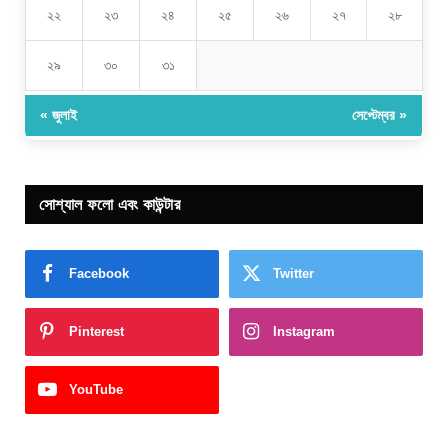
২২
২৩
২৪
২৫
২৬
২৭
২৮
২৯
৩০
৩১
« জুলাই
সেপ্টেম্বর »
সোশ্যাল ফলো এবং কাউন্টার
Facebook
Twitter
Pinterest
Instagram
YouTube