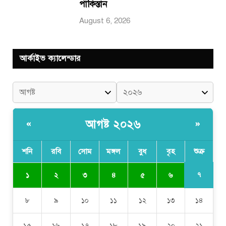
পাকিস্তান
August 6, 2026
আর্কাইভ ক্যালেন্ডার
আগষ্ট ২০২৬
«
»
শনি
রবি
সোম
মঙ্গল
বুধ
বৃহ
শুক্র
৭
১
২
৩
৪
৫
৬
৮
৯
১০
১১
১২
১৩
১৪
১৫
১৬
১৭
১৮
১৯
২০
২১