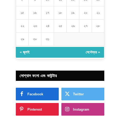
১৫
১৬
১৭
১৮
১৯
২০
২১
২২
২৩
২৪
২৫
২৬
২৭
২৮
২৯
৩০
৩১
« জুলাই
সেপ্টেম্বর »
সোশ্যাল ফলো এবং কাউন্টার
Facebook
Twitter
Pinterest
Instagram