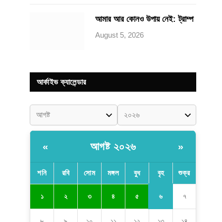
আমার আর কোনও উপায় নেই: ট্রাম্প
August 5, 2026
আর্কাইভ ক্যালেন্ডার
আগষ্ট ২০২৬
«
»
শনি
রবি
সোম
মঙ্গল
বুধ
বৃহ
শুক্র
৬
১
২
৩
৪
৫
৭
৮
৯
১০
১১
১২
১৩
১৪