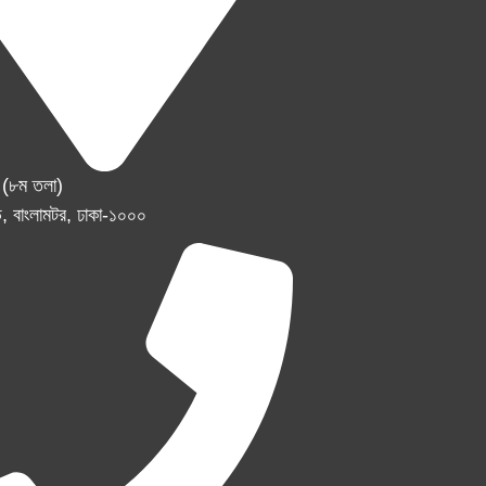
র (৮ম তলা)
, বাংলামটর, ঢাকা-১০০০