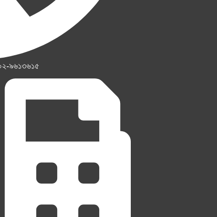
০২-৯৬১৩৬১৫