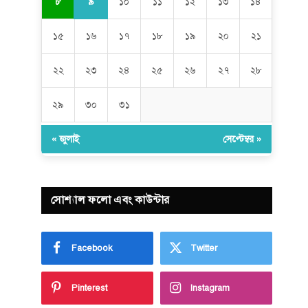
৯
৮
১০
১১
১২
১৩
১৪
১৫
১৬
১৭
১৮
১৯
২০
২১
২২
২৩
২৪
২৫
২৬
২৭
২৮
২৯
৩০
৩১
« জুলাই
সেপ্টেম্বর »
সোশ্যাল ফলো এবং কাউন্টার
Facebook
Twitter
Pinterest
Instagram