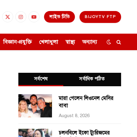
লাইভ টিভি
BIJOYTV FTP
cebook
X
Instagram
YouTube
(Twitter)
বিজ্ঞান-প্রযুক্তি
খেলাধুলা
স্বাস্থ্য
অন্যান্য
সর্বশেষ
সর্বাধিক পঠিত
মারা গেলেন লিওনেল মেসির
বাবা
August 8, 2026
চলনবিলে ইকো ট্যুরিজমের