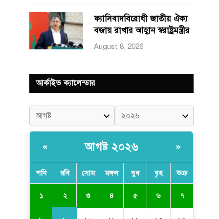
ফ্যাসিবাদবিরোধী জাতীয় ঐক্য
বজায় রাখার আহ্বান স্বরাষ্ট্রমন্ত্রীর
August 8, 2026
আর্কাইভ ক্যালেন্ডার
আগষ্ট ২০২৬
«
»
শনি
রবি
সোম
মঙ্গল
বুধ
বৃহ
শুক্র
২
১
৩
৪
৫
৬
৭