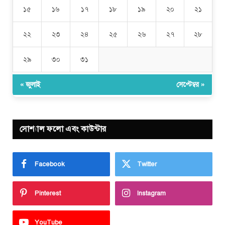
১৫
১৬
১৭
১৮
১৯
২০
২১
২২
২৩
২৪
২৫
২৬
২৭
২৮
২৯
৩০
৩১
« জুলাই
সেপ্টেম্বর »
সোশ্যাল ফলো এবং কাউন্টার
Facebook
Twitter
Pinterest
Instagram
YouTube