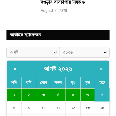
বগুড়ায় বাসচাপায় নিহত ৬
August 7, 2026
আর্কাইভ ক্যালেন্ডার
আগষ্ট ২০২৬
«
»
শনি
রবি
সোম
মঙ্গল
বুধ
বৃহ
শুক্র
৭
১
২
৩
৪
৫
৬
৮
৯
১০
১১
১২
১৩
১৪