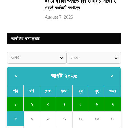
ইরানে সরকার উৎখাতে ব্যর্থ হওয়ায় মোসাদের ২
জ্যেষ্ঠ কর্মকর্তা বরখাস্ত
August 7, 2026
আর্কাইভ ক্যালেন্ডার
আগষ্ট ২০২৬
«
»
শনি
রবি
সোম
মঙ্গল
বুধ
বৃহ
শুক্র
১
২
৩
৪
৫
৬
৭
৮
৯
১০
১১
১২
১৩
১৪