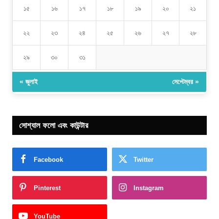
১৫
১৬
১৭
১৮
১৯
২০
২১
২২
২৩
২৪
২৫
২৬
২৭
২৮
২৯
৩০
৩১
« জুলাই
সেপ্টেম্বর »
সোশ্যাল ফলো এবং কাউন্টার
Facebook
Twitter
Pinterest
Instagram
YouTube