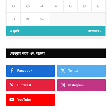
২২
২৩
২৪
২৫
২৬
২৭
২৮
২৯
৩০
৩১
« জুলাই
সেপ্টেম্বর »
সোশ্যাল ফলো এবং কাউন্টার
Facebook
Twitter
Pinterest
Instagram
YouTube