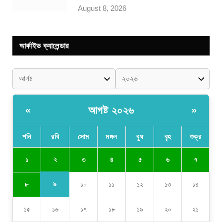
August 8, 2026
আর্কাইভ ক্যালেন্ডার
আগষ্ট ২০২৬
«
»
শনি
রবি
সোম
মঙ্গল
বুধ
বৃহ
শুক্র
২
১
৩
৪
৫
৬
৭
৯
৮
১০
১১
১২
১৩
১৪
১৫
১৬
১৭
১৮
১৯
২০
২১