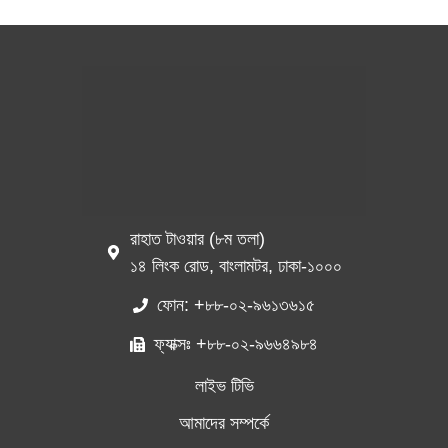
রাহাত টাওয়ার (৮ম তলা)
১৪ লিংক রোড, বাংলামটর, ঢাকা-১০০০
ফোন: +৮৮-০২-৯৬১৩৬১৫
ফ্যাক্সঃ +৮৮-০২-৯৬৬৪৯৮৪
লাইভ টিভি
আমাদের সম্পর্কে