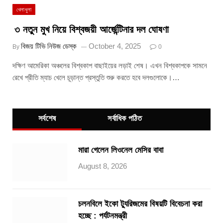
খেলাধুলা
৩ নতুন মুখ নিয়ে বিশ্বজয়ী আর্জেন্টিনার দল ঘোষণা
বিজয় টিভি নিউজ ডেস্ক
October 4, 2025
By
0
দক্ষিণ আমেরিকা অঞ্চলের বিশ্বকাপ বাছাইয়ের লড়াই শেষ। এখন বিশ্বকাপকে সামনে
রেখে প্রীতি ম্যাচ খেলে চূড়ান্ত প্রস্তুতি শুরু করতে হবে দলগুলোকে।…
সর্বশেষ
সর্বাধিক পঠিত
মারা গেলেন লিওনেল মেসির বাবা
August 8, 2026
চলনবিলে ইকো ট্যুরিজমের বিষয়টি বিবেচনা করা
হচ্ছে : পর্যটনমন্ত্রী