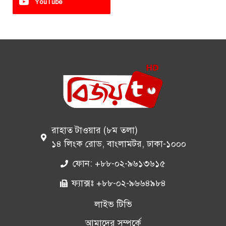
YouTube
রাহাত টাওয়ার (৮ম তলা)
১৪ লিংক রোড, বাংলামটর, ঢাকা-১০০০
ফোন: +৮৮-০২-৯৬১৩৬১৫
ফ্যাক্সঃ +৮৮-০২-৯৬৬৪৯৮৪
লাইভ টিভি
আমাদের সম্পর্কে