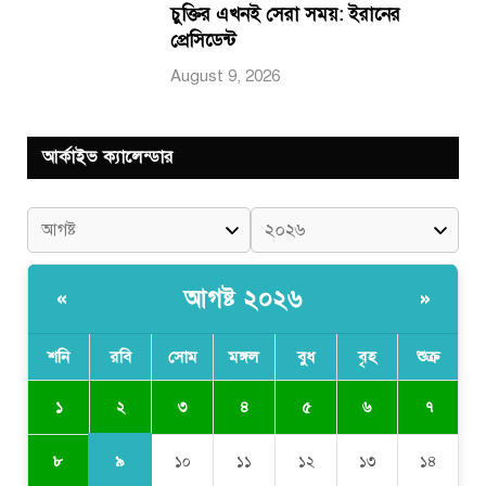
চুক্তির এখনই সেরা সময়: ইরানের
প্রেসিডেন্ট
August 9, 2026
আর্কাইভ ক্যালেন্ডার
আগষ্ট ২০২৬
«
»
শনি
রবি
সোম
মঙ্গল
বুধ
বৃহ
শুক্র
২
১
৩
৪
৫
৬
৭
৯
৮
১০
১১
১২
১৩
১৪