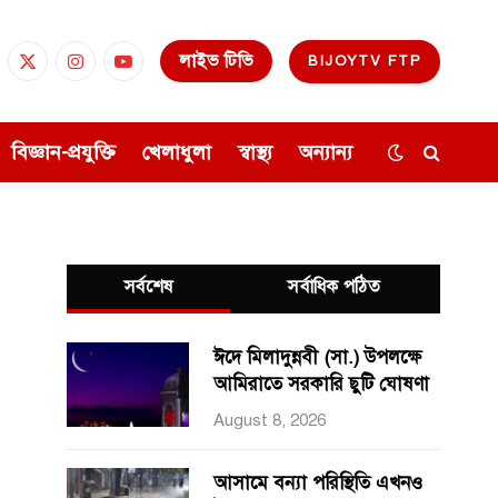
লাইভ টিভি
BIJOYTV FTP
cebook
X
Instagram
YouTube
(Twitter)
বিজ্ঞান-প্রযুক্তি
খেলাধুলা
স্বাস্থ্য
অন্যান্য
সর্বশেষ
সর্বাধিক পঠিত
ঈদে মিলাদুন্নবী (সা.) উপলক্ষে
আমিরাতে সরকারি ছুটি ঘোষণা
August 8, 2026
আসামে বন্যা পরিস্থিতি এখনও