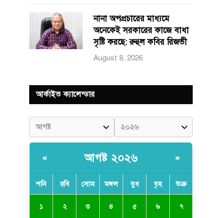
নানা অপপ্রচারের মাধ্যমে
অনেকেই সরকারের কাজে বাধা
সৃষ্টি করছে: রুহুল কবির রিজভী
August 8, 2026
আর্কাইভ ক্যালেন্ডার
আগষ্ট ২০২৬
«
»
শনি
রবি
সোম
মঙ্গল
বুধ
বৃহ
শুক্র
১
২
৩
৪
৫
৬
৭