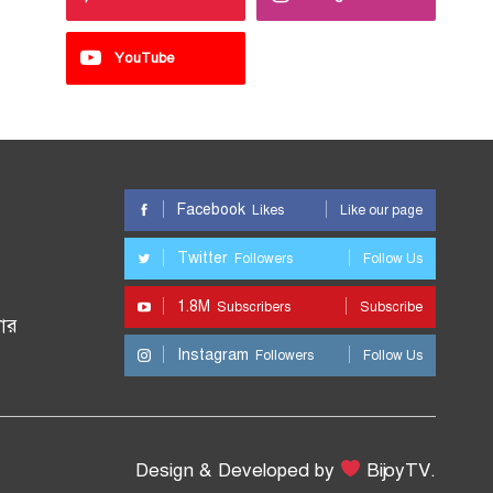
YouTube
Facebook
Likes
Like our page
Twitter
Followers
Follow Us
1.8M
Subscribers
Subscribe
ার
Instagram
Followers
Follow Us
Design & Developed by
BijoyTV.