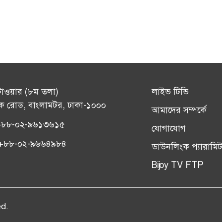
টাওয়ার (৮ম তলা)
লাইভ টিভি
ক রোড, বাংলামটর, ঢাকা-১০০০
আমাদের সম্পর্কে
+৮৮-০২-৯৬১৩৬১৫
যোগাযোগ
সঃ +৮৮-০২-৯৬৬৪৯৮৪
ডাউনলিংক প্যারামিট
Bijoy TV FTP
ed.