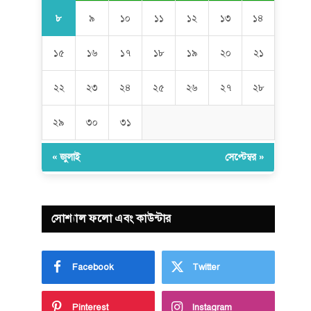
৮
৯
১০
১১
১২
১৩
১৪
১৫
১৬
১৭
১৮
১৯
২০
২১
২২
২৩
২৪
২৫
২৬
২৭
২৮
২৯
৩০
৩১
« জুলাই
সেপ্টেম্বর »
সোশ্যাল ফলো এবং কাউন্টার
Facebook
Twitter
Pinterest
Instagram