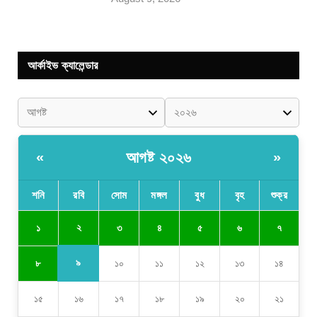
আর্কাইভ ক্যালেন্ডার
আগষ্ট ২০২৬
«
»
শনি
রবি
সোম
মঙ্গল
বুধ
বৃহ
শুক্র
২
১
৩
৪
৫
৬
৭
৯
৮
১০
১১
১২
১৩
১৪
১৫
১৬
১৭
১৮
১৯
২০
২১