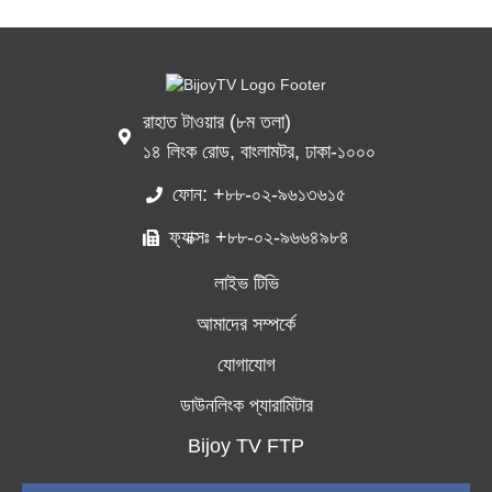
রাহাত টাওয়ার (৮ম তলা)
১৪ লিংক রোড, বাংলামটর, ঢাকা-১০০০
ফোন: +৮৮-০২-৯৬১৩৬১৫
ফ্যাক্সঃ +৮৮-০২-৯৬৬৪৯৮৪
লাইভ টিভি
আমাদের সম্পর্কে
যোগাযোগ
ডাউনলিংক প্যারামিটার
Bijoy TV FTP