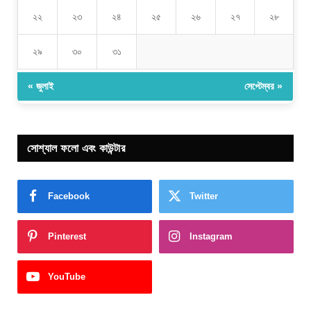
২২
২৩
২৪
২৫
২৬
২৭
২৮
২৯
৩০
৩১
« জুলাই
সেপ্টেম্বর »
সোশ্যাল ফলো এবং কাউন্টার
Facebook
Twitter
Pinterest
Instagram
YouTube