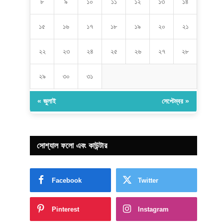
৮
৯
১০
১১
১২
১৩
১৪
১৫
১৬
১৭
১৮
১৯
২০
২১
২২
২৩
২৪
২৫
২৬
২৭
২৮
২৯
৩০
৩১
« জুলাই
সেপ্টেম্বর »
সোশ্যাল ফলো এবং কাউন্টার
Facebook
Twitter
Pinterest
Instagram