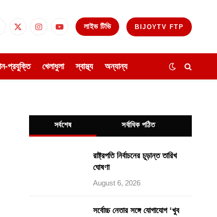
লাইভ টিভি
BIJOYTV FTP
Facebook
X
Instagram
YouTube
(Twitter)
ঞান-প্রযুক্তি
খেলাধুলা
স্বাস্থ্য
অন্যান্য
সর্বশেষ
সর্বাধিক পঠিত
রাষ্ট্রপতি নির্বাচনের চূড়ান্ত তারিখ
ঘোষণা
August 6, 2026
সর্বোচ্চ নেতার সঙ্গে যোগাযোগ ‘খুব