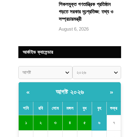
শিকলমুক্ত গণতান্ত্রিক প্রতিষ্ঠান
গড়তে সরকার দৃঢ়প্রতিজ্ঞ: তথ্য ও
সম্প্রচারমন্ত্রী
August 6, 2026
আর্কাইভ ক্যালেন্ডার
আগষ্ট ২০২৬
«
»
শনি
রবি
সোম
মঙ্গল
বুধ
বৃহ
শুক্র
৬
১
২
৩
৪
৫
৭