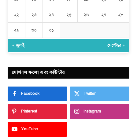
২২
২৩
২৪
২৫
২৬
২৭
২৮
২৯
৩০
৩১
« জুলাই
সেপ্টেম্বর »
সোশ্যাল ফলো এবং কাউন্টার
Facebook
Twitter
Pinterest
Instagram
YouTube