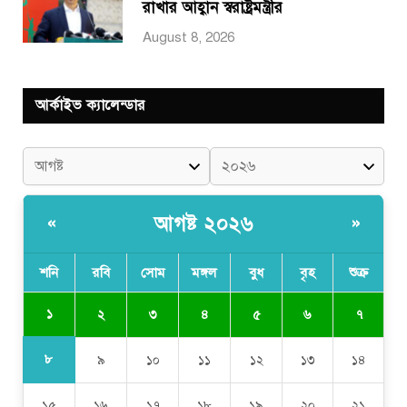
রাখার আহ্বান স্বরাষ্ট্রমন্ত্রীর
August 8, 2026
আর্কাইভ ক্যালেন্ডার
আগষ্ট ২০২৬
«
»
শনি
রবি
সোম
মঙ্গল
বুধ
বৃহ
শুক্র
১
২
৩
৪
৫
৬
৭
৮
৯
১০
১১
১২
১৩
১৪
১৫
১৬
১৭
১৮
১৯
২০
২১