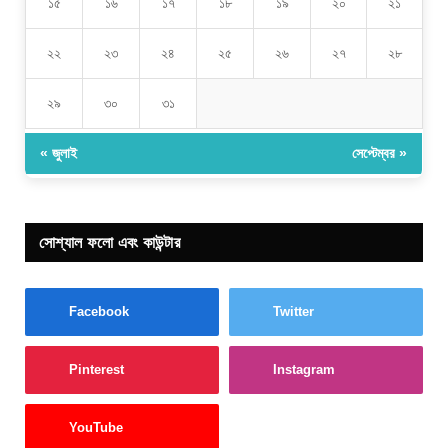
১৫
১৬
১৭
১৮
১৯
২০
২১
২২
২৩
২৪
২৫
২৬
২৭
২৮
২৯
৩০
৩১
« জুলাই
সেপ্টেম্বর »
সোশ্যাল ফলো এবং কাউন্টার
Facebook
Twitter
Pinterest
Instagram
YouTube