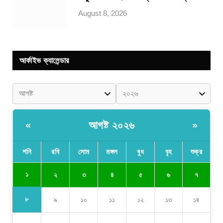
August 8, 2026
আর্কাইভ ক্যালেন্ডার
আগষ্ট ২০২৬
«
»
শনি
রবি
সোম
মঙ্গল
বুধ
বৃহ
শুক্র
১
২
৩
৪
৫
৬
৭
৮
৯
১০
১১
১২
১৩
১৪