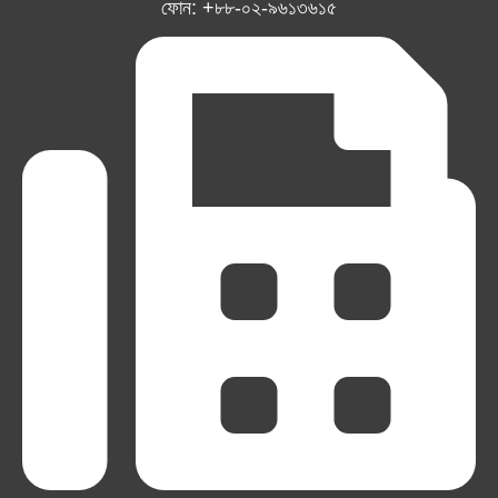
ফোন: +৮৮-০২-৯৬১৩৬১৫