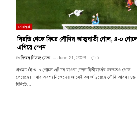
খেলাধুলা
বিরতি থেকে ফিরে সৌদির আত্মঘাতী গোল, ৪-০ গোল
এগিয়ে স্পেন
বিজয় নিউজ ডেস্ক
June 21, 2026
By
0
প্রথমার্ধেই ৩–০ গোলে এগিয়ে যাওয়া স্পেন দ্বিতীয়ার্ধের শুরুতেও গোল
পেয়েছে। এবার অবশ্য নিজেদের জালেই বল জড়িয়েছে সৌদি আরব। ৪৯
মিনিটে…