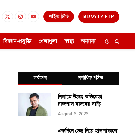
লাইভ টিভি
BIJOYTV FTP
cebook
X
Instagram
YouTube
(Twitter)
বিজ্ঞান-প্রযুক্তি
খেলাধুলা
স্বাস্থ্য
অন্যান্য
সর্বশেষ
সর্বাধিক পঠিত
নিলামে উঠছে অভিনেতা
রাজপাল যাদবের বাড়ি
August 6, 2026
একদিনে ডেঙ্গু নিয়ে হাসপাতালে