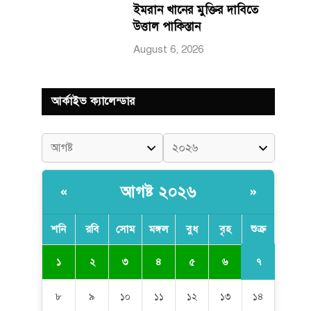
ইমরান খানের মুক্তির দাবিতে
উত্তাল পাকিস্তান
August 6, 2026
আর্কাইভ ক্যালেন্ডার
আগষ্ট ২০২৬
«
»
শনি
রবি
সোম
মঙ্গল
বুধ
বৃহ
শুক্র
৭
১
২
৩
৪
৫
৬
৮
৯
১০
১১
১২
১৩
১৪