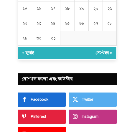
১৫
১৬
১৭
১৮
১৯
২০
২১
২২
২৩
২৪
২৫
২৬
২৭
২৮
২৯
৩০
৩১
« জুলাই
সেপ্টেম্বর »
সোশ্যাল ফলো এবং কাউন্টার
Facebook
Twitter
Pinterest
Instagram