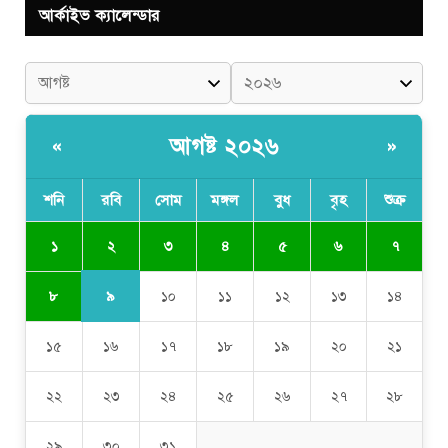
আর্কাইভ ক্যালেন্ডার
আগষ্ট ২০২৬
«
»
শনি
রবি
সোম
মঙ্গল
বুধ
বৃহ
শুক্র
২
১
৩
৪
৫
৬
৭
৯
৮
১০
১১
১২
১৩
১৪
১৫
১৬
১৭
১৮
১৯
২০
২১
২২
২৩
২৪
২৫
২৬
২৭
২৮
২৯
৩০
৩১