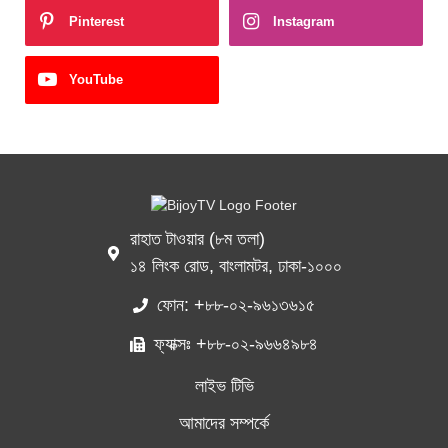
Pinterest
Instagram
YouTube
রাহাত টাওয়ার (৮ম তলা)
১৪ লিংক রোড, বাংলামটর, ঢাকা-১০০০
ফোন: +৮৮-০২-৯৬১৩৬১৫
ফ্যাক্সঃ +৮৮-০২-৯৬৬৪৯৮৪
লাইভ টিভি
আমাদের সম্পর্কে