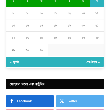
৭
১
২
৩
৪
৫
৬
৮
৯
১০
১১
১২
১৩
১৪
১৫
১৬
১৭
১৮
১৯
২০
২১
২২
২৩
২৪
২৫
২৬
২৭
২৮
২৯
৩০
৩১
« জুলাই
সেপ্টেম্বর »
সোশ্যাল ফলো এবং কাউন্টার
Facebook
Twitter