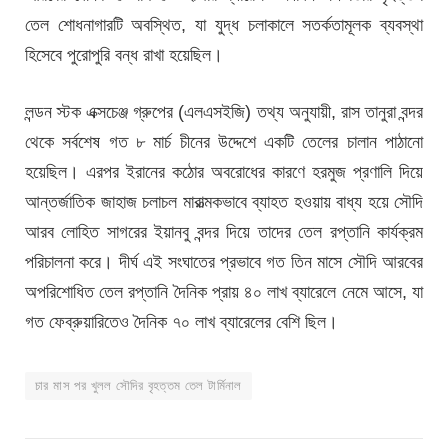
তেল শোধনাগারটি অবস্থিত, যা যুদ্ধ চলাকালে সতর্কতামূলক ব্যবস্থা
হিসেবে পুরোপুরি বন্ধ রাখা হয়েছিল।
লন্ডন স্টক এক্সচেঞ্জ গ্রুপের (এলএসইজি) তথ্য অনুযায়ী, রাস তানুরা বন্দর
থেকে সর্বশেষ গত ৮ মার্চ চীনের উদ্দেশে একটি তেলের চালান পাঠানো
হয়েছিল। এরপর ইরানের কঠোর অবরোধের কারণে হরমুজ প্রণালি দিয়ে
আন্তর্জাতিক জাহাজ চলাচল মারাত্মকভাবে ব্যাহত হওয়ায় বাধ্য হয়ে সৌদি
আরব লোহিত সাগরের ইয়ানবু বন্দর দিয়ে তাদের তেল রপ্তানি কার্যক্রম
পরিচালনা করে। দীর্ঘ এই সংঘাতের প্রভাবে গত তিন মাসে সৌদি আরবের
অপরিশোধিত তেল রপ্তানি দৈনিক প্রায় ৪০ লাখ ব্যারেলে নেমে আসে, যা
গত ফেব্রুয়ারিতেও দৈনিক ৭০ লাখ ব্যারেলের বেশি ছিল।
চার মাস পর খুলল সৌদির বৃহত্তম তেল টার্মিনাল