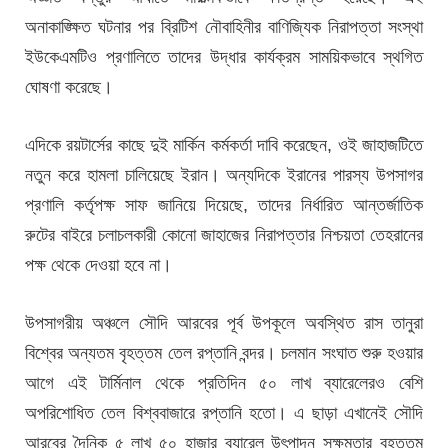
অনাকাঙ্ক্ষিত ঘটনার পর ব্রিটিশ নৌবাহিনীর বাণিজ্যিক নিরাপত্তা সংস্থা
ইউকেএমটিও প্রণালিতে তাদের উদ্ধার কার্যক্রম সাময়িকভাবে স্থগিত
ঘোষণা করেছে।
এদিকে রয়টার্সের কাছে দুই মার্কিন কর্মকর্তা দাবি করেছেন, ওই জাহাজটিতে
নতুন করে হামলা চালিয়েছে ইরান। অন্যদিকে ইরানের পারস্য উপসাগর
প্রণালি কর্তৃপক্ষ সাফ জানিয়ে দিয়েছে, তাদের নির্ধারিত আন্তর্জাতিক
রুটের বাইরে চলাচলকারী কোনো জাহাজের নিরাপত্তার নিশ্চয়তা তেহরানের
পক্ষ থেকে দেওয়া হবে না।
উপসাগরীয় অঞ্চলে সৌদি আরবের পূর্ব উপকূলে অবস্থিত রাস তানুরা
বিশ্বের অন্যতম বৃহত্তম তেল রপ্তানি বন্দর। চলমান সংঘাত শুরু হওয়ার
আগে এই টার্মিনাল থেকে প্রতিদিন ৫০ লাখ ব্যারেলেরও বেশি
অপরিশোধিত তেল বিশ্ববাজারে রপ্তানি হতো। এ ছাড়া এখানেই সৌদি
আরবের দৈনিক ৫ লাখ ৫০ হাজার ব্যারেল উৎপাদন সক্ষমতার বৃহত্তম