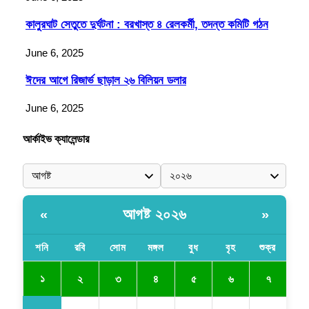
কালুরঘাট সেতুতে দুর্ঘটনা : বরখাস্ত ৪ রেলকর্মী, তদন্ত কমিটি গঠন
June 6, 2025
ঈদের আগে রিজার্ভ ছাড়াল ২৬ বিলিয়ন ডলার
June 6, 2025
আর্কাইভ ক্যালেন্ডার
আগষ্ট ২০২৬
«
»
শনি
রবি
সোম
মঙ্গল
বুধ
বৃহ
শুক্র
১
২
৩
৪
৫
৬
৭