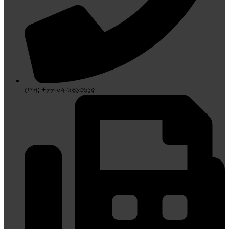
ফোন: +৮৮-০২-৯৬১৩৬১৫