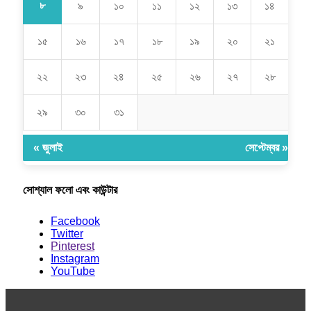
৮
৯
১০
১১
১২
১৩
১৪
১৫
১৬
১৭
১৮
১৯
২০
২১
২২
২৩
২৪
২৫
২৬
২৭
২৮
২৯
৩০
৩১
« জুলাই
সেপ্টেম্বর »
সোশ্যাল ফলো এবং কাউন্টার
Facebook
Twitter
Pinterest
Instagram
YouTube