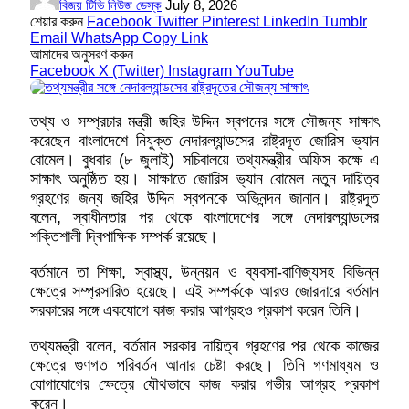
বিজয় টিভি নিউজ ডেস্ক
July 8, 2026
শেয়ার করুন
Facebook
Twitter
Pinterest
LinkedIn
Tumblr
Email
WhatsApp
Copy Link
আমাদের অনুসরণ করুন
Facebook
X (Twitter)
Instagram
YouTube
তথ্য ও সম্প্রচার মন্ত্রী জহির উদ্দিন স্বপনের সঙ্গে সৌজন্য সাক্ষাৎ
করেছেন বাংলাদেশে নিযুক্ত নেদারল্যান্ডসের রাষ্ট্রদূত জোরিস ভ্যান
বোমেল। বুধবার (৮ জুলাই) সচিবালয়ে তথ্যমন্ত্রীর অফিস কক্ষে এ
সাক্ষাৎ অনুষ্ঠিত হয়। সাক্ষাতে জোরিস ভ্যান বোমেল নতুন দায়িত্ব
গ্রহণের জন্য জহির উদ্দিন স্বপনকে অভিনন্দন জানান। রাষ্ট্রদূত
বলেন, স্বাধীনতার পর থেকে বাংলাদেশের সঙ্গে নেদারল্যান্ডসের
শক্তিশালী দ্বিপাক্ষিক সম্পর্ক রয়েছে।
বর্তমানে তা শিক্ষা, স্বাস্থ্য, উন্নয়ন ও ব্যবসা-বাণিজ্যসহ বিভিন্ন
ক্ষেত্রে সম্প্রসারিত হয়েছে। এই সম্পর্ককে আরও জোরদারে বর্তমান
সরকারের সঙ্গে একযোগে কাজ করার আগ্রহও প্রকাশ করেন তিনি।
তথ্যমন্ত্রী বলেন, বর্তমান সরকার দায়িত্ব গ্রহণের পর থেকে কাজের
ক্ষেত্রে গুণগত পরিবর্তন আনার চেষ্টা করছে। তিনি গণমাধ্যম ও
যোগাযোগের ক্ষেত্রে যৌথভাবে কাজ করার গভীর আগ্রহ প্রকাশ
করেন।