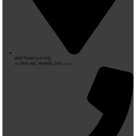
রাহাত টাওয়ার (৮ম তলা)
১৪ লিংক রোড, বাংলামটর, ঢাকা-১০০০