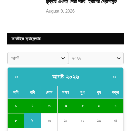
চুক্তির এখনই সেরা সময়: ইরানের প্রেসিডেন্ট
August 9, 2026
আর্কাইভ ক্যালেন্ডার
আগষ্ট ২০২৬
«
»
শনি
রবি
সোম
মঙ্গল
বুধ
বৃহ
শুক্র
২
১
৩
৪
৫
৬
৭
৯
৮
১০
১১
১২
১৩
১৪