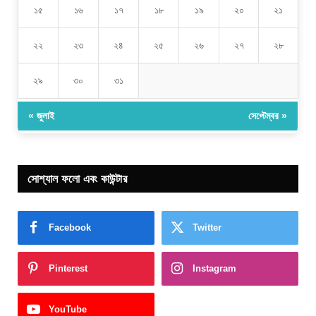
১৫
১৬
১৭
১৮
১৯
২০
২১
২২
২৩
২৪
২৫
২৬
২৭
২৮
২৯
৩০
৩১
« জুলাই
সেপ্টেম্বর »
সোশ্যাল ফলো এবং কাউন্টার
Facebook
Twitter
Pinterest
Instagram
YouTube