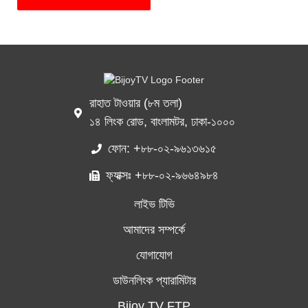
রাহাত টাওয়ার (৮ম তলা)
১৪ লিংক রোড, বাংলামটর, ঢাকা-১০০০
ফোন: +৮৮-০২-৯৬১৩৬১৫
ফ্যাক্সঃ +৮৮-০২-৯৬৬৪৯৮৪
লাইভ টিভি
আমাদের সম্পর্কে
যোগাযোগ
ডাউনলিংক প্যারামিটার
Bijoy TV FTP