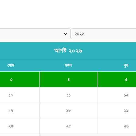
আগষ্ট ২০২৬
সোম
মঙ্গল
বুধ
৩
৪
৫
১০
১১
১২
১৭
১৮
১৯
২৪
২৫
২৬