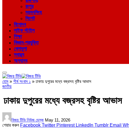
রাজশাহী
রংপুর
ময়মনসিংহ
সিলেট
বিনোদন
লাইফ স্টাইল
শিক্ষা
বিজ্ঞান-প্রযুক্তি
খেলাধুলা
স্বাস্থ্য
অন্যান্য
হোম
»
শীর্ষ সংবাদ ১
»
ঢাকায় দুপুরের মধ্যে বজ্রসহ বৃষ্টির আভাস
জাতীয়
ঢাকায় দুপুরের মধ্যে বজ্রসহ বৃষ্টির আভাস
বিজয় টিভি নিউজ ডেস্ক
May 11, 2026
শেয়ার করুন
Facebook
Twitter
Pinterest
LinkedIn
Tumblr
Email
Wh