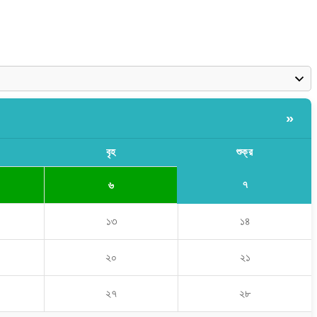
»
বৃহ
শুক্র
৭
৬
১৩
১৪
২০
২১
২৭
২৮