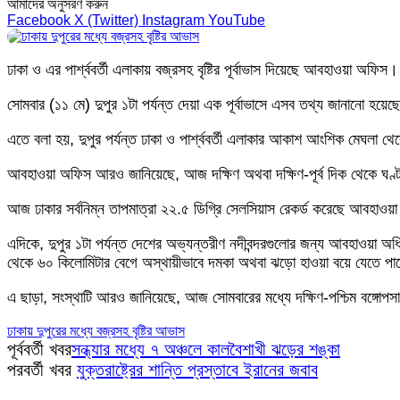
আমাদের অনুসরণ করুন
Facebook
X (Twitter)
Instagram
YouTube
ঢাকা ও এর পার্শ্ববর্তী এলাকায় বজ্রসহ বৃষ্টির পূর্বাভাস দিয়েছে আবহাওয়া অফি
সোমবার (১১ মে) দুপুর ১টা পর্যন্ত দেয়া এক পূর্বাভাসে এসব তথ্য জানানো হয়েছ
এতে বলা হয়, দুপুর পর্যন্ত ঢাকা ও পার্শ্ববর্তী এলাকার আকাশ আংশিক মেঘলা থে
আবহাওয়া অফিস আরও জানিয়েছে, আজ দক্ষিণ অথবা দক্ষিণ-পূর্ব দিক থেকে ঘণ্
আজ ঢাকার সর্বনিম্ন তাপমাত্রা ২২.৫ ডিগ্রি সেলসিয়াস রেকর্ড করেছে আবহাওয়া
এদিকে, দুপুর ১টা পর্যন্ত দেশের অভ্যন্তরীণ নদীবন্দরগুলোর জন্য আবহাওয়া অধিদ
থেকে ৬০ কিলোমিটার বেগে অস্থায়ীভাবে দমকা অথবা ঝড়ো হাওয়া বয়ে যেতে পারে।
এ ছাড়া, সংস্থাটি আরও জানিয়েছে, আজ সোমবারের মধ্যে দক্ষিণ-পশ্চিম বঙ্গোপস
ঢাকায় দুপুরের মধ্যে বজ্রসহ বৃষ্টির আভাস
পূর্ববর্তী খবর
সন্ধ্যার মধ্যে ৭ অঞ্চলে কালবৈশাখী ঝড়ের শঙ্কা
পরবর্তী খবর
যুক্তরাষ্ট্রের শান্তি প্রস্তাবে ইরানের জবাব