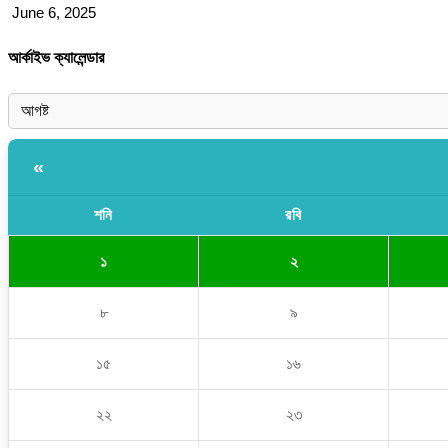
June 6, 2025
আর্কাইভ ক্যালেন্ডার
«
শনি
রবি
১
২
৮
৯
১৫
১৬
২২
২৩