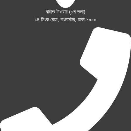
রাহাত টাওয়ার (৮ম তলা)
১৪ লিংক রোড, বাংলামটর, ঢাকা-১০০০