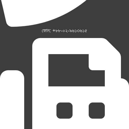
ফোন: +৮৮-০২-৯৬১৩৬১৫