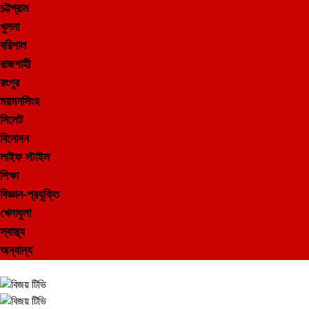
চট্টগ্রাম
খুলনা
বরিশাল
রাজশাহী
রংপুর
ময়মনসিংহ
সিলেট
বিনোদন
লাইফ স্টাইল
শিক্ষা
বিজ্ঞান-প্রযুক্তি
খেলাধুলা
স্বাস্থ্য
অন্যান্য