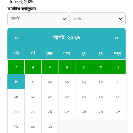
June 6, 2025
আর্কাইভ ক্যালেন্ডার
আগষ্ট ২০২৬
«
»
শনি
রবি
সোম
মঙ্গল
বুধ
বৃহ
শুক্র
১
২
৩
৪
৫
৬
৭
৮
৯
১০
১১
১২
১৩
১৪
১৫
১৬
১৭
১৮
১৯
২০
২১
২২
২৩
২৪
২৫
২৬
২৭
২৮
২৯
৩০
৩১