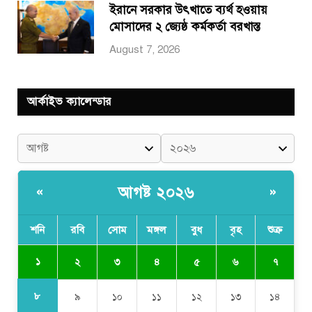
ইরানে সরকার উৎখাতে ব্যর্থ হওয়ায়
মোসাদের ২ জ্যেষ্ঠ কর্মকর্তা বরখাস্ত
August 7, 2026
আর্কাইভ ক্যালেন্ডার
আগষ্ট ২০২৬
«
»
শনি
রবি
সোম
মঙ্গল
বুধ
বৃহ
শুক্র
১
২
৩
৪
৫
৬
৭
৮
৯
১০
১১
১২
১৩
১৪