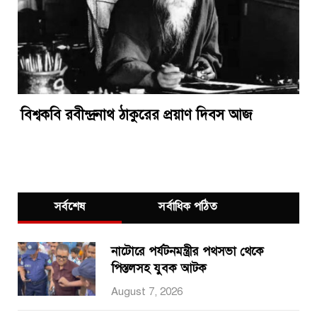
বিশ্বকবি রবীন্দ্রনাথ ঠাকুরের প্রয়াণ দিবস আজ
সর্বশেষ
সর্বাধিক পঠিত
নাটোরে পর্যটনমন্ত্রীর পথসভা থেকে
পিস্তলসহ যুবক আটক
August 7, 2026