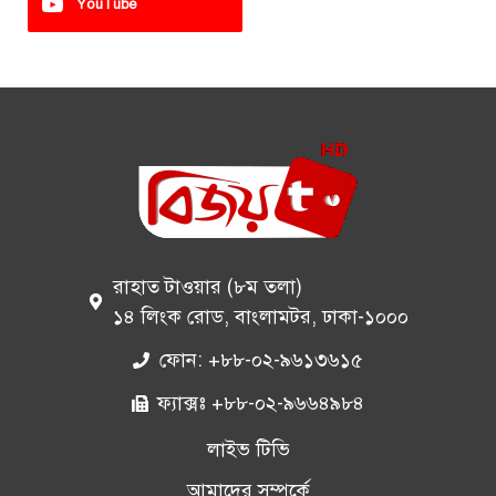
YouTube
রাহাত টাওয়ার (৮ম তলা)
১৪ লিংক রোড, বাংলামটর, ঢাকা-১০০০
ফোন: +৮৮-০২-৯৬১৩৬১৫
ফ্যাক্সঃ +৮৮-০২-৯৬৬৪৯৮৪
লাইভ টিভি
আমাদের সম্পর্কে