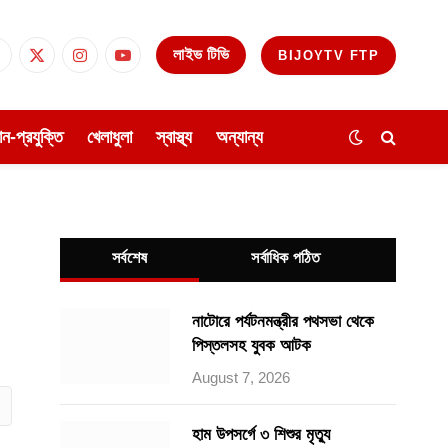
লাইভ টিভি
BIJOYTV FTP
Facebook
X
Instagram
YouTube
(Twitter)
ঞান-প্রযুক্তি
খেলাধুলা
স্বাস্থ্য
অন্যান্য
সর্বশেষ
সর্বাধিক পঠিত
নাটোরে পর্যটনমন্ত্রীর পথসভা থেকে
পিস্তলসহ যুবক আটক
August 7, 2026
ube
হাম উপসর্গে ৩ শিশুর মৃত্যু