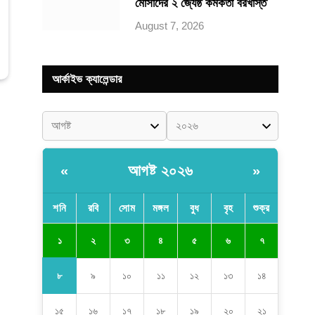
মোসাদের ২ জ্যেষ্ঠ কর্মকর্তা বরখাস্ত
August 7, 2026
আর্কাইভ ক্যালেন্ডার
আগষ্ট ২০২৬
«
»
শনি
রবি
সোম
মঙ্গল
বুধ
বৃহ
শুক্র
১
২
৩
৪
৫
৬
৭
৮
৯
১০
১১
১২
১৩
১৪
১৫
১৬
১৭
১৮
১৯
২০
২১