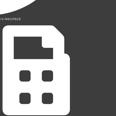
০২-৯৬১৩৬১৫