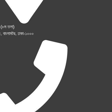
র (৮ম তলা)
, বাংলামটর, ঢাকা-১০০০