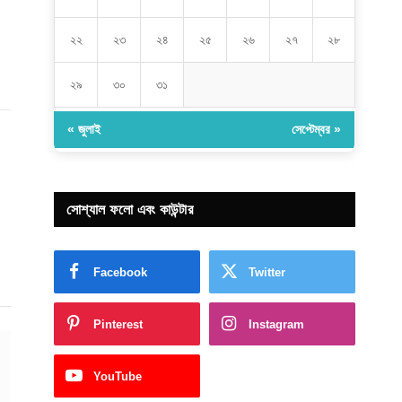
২২
২৩
২৪
২৫
২৬
২৭
২৮
২৯
৩০
৩১
« জুলাই
সেপ্টেম্বর »
সোশ্যাল ফলো এবং কাউন্টার
Facebook
Twitter
Pinterest
Instagram
YouTube