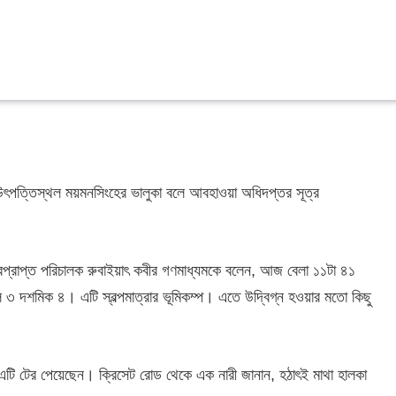
উৎপত্তিস্থল ময়মনসিংহের ভালুকা বলে আবহাওয়া অধিদপ্তর সূত্র
ভারপ্রাপ্ত পরিচালক রুবাইয়াৎ কবীর গণমাধ্যমকে বলেন, আজ বেলা ১১টা ৪১
ল ৩ দশমিক ৪। এটি স্বল্পমাত্রার ভূমিকম্প। এতে উদ্বিগ্ন হওয়ার মতো কিছু
এটি টের পেয়েছেন। ক্রিসেট রোড থেকে এক নারী জানান, হঠাৎই মাথা হালকা