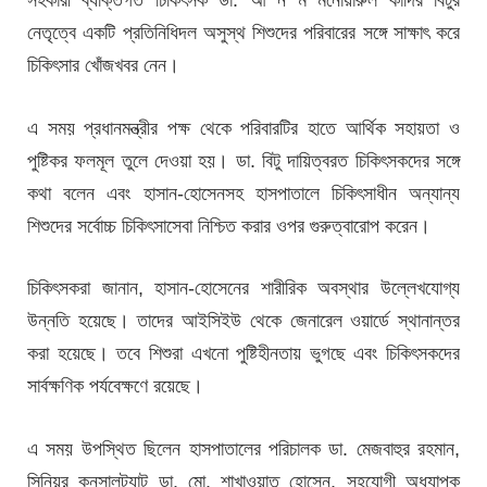
নেতৃত্বে একটি প্রতিনিধিদল অসুস্থ শিশুদের পরিবারের সঙ্গে সাক্ষাৎ করে
চিকিৎসার খোঁজখবর নেন।
এ সময় প্রধানমন্ত্রীর পক্ষ থেকে পরিবারটির হাতে আর্থিক সহায়তা ও
পুষ্টিকর ফলমূল তুলে দেওয়া হয়। ডা. বিটু দায়িত্বরত চিকিৎসকদের সঙ্গে
কথা বলেন এবং হাসান-হোসেনসহ হাসপাতালে চিকিৎসাধীন অন্যান্য
শিশুদের সর্বোচ্চ চিকিৎসাসেবা নিশ্চিত করার ওপর গুরুত্বারোপ করেন।
চিকিৎসকরা জানান, হাসান-হোসেনের শারীরিক অবস্থার উল্লেখযোগ্য
উন্নতি হয়েছে। তাদের আইসিইউ থেকে জেনারেল ওয়ার্ডে স্থানান্তর
করা হয়েছে। তবে শিশুরা এখনো পুষ্টিহীনতায় ভুগছে এবং চিকিৎসকদের
সার্বক্ষণিক পর্যবেক্ষণে রয়েছে।
এ সময় উপস্থিত ছিলেন হাসপাতালের পরিচালক ডা. মেজবাহুর রহমান,
সিনিয়র কনসালট্যান্ট ডা. মো. শাখাওয়াত হোসেন, সহযোগী অধ্যাপক