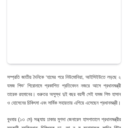
সম্প্রতি জাতীয় দৈনিকে ‘হামের পরে নিউমোনিয়া, আইসিইউতে লড়ছে ২
যমজ শিশু’ শিরোনামে প্রকাশিত প্রতিবেদন নজরে আসে প্রধানমন্ত্রী
তারেক রহমানের। গুরুতর অসুস্থ দুই বছর বয়সী সেই যমজ শিশু হাসান
ও হোসেনের চিকিৎসা এবং সার্বিক সহায়তায় এগিয়ে এসেছেন প্রধানমন্ত্রী।
বুধবার (১৩ মে) সন্ধ্যায় ঢাকার মুগদা জেনারেল হাসপাতালে প্রধানমন্ত্রীর
সহকারী ব্যক্তিগত চিকিৎসক ডা. আ ন ম মনোয়ারুল কাদির বিটুর