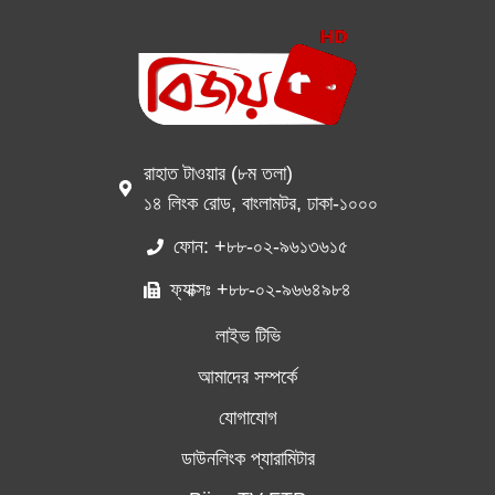
রাহাত টাওয়ার (৮ম তলা)
১৪ লিংক রোড, বাংলামটর, ঢাকা-১০০০
ফোন: +৮৮-০২-৯৬১৩৬১৫
ফ্যাক্সঃ +৮৮-০২-৯৬৬৪৯৮৪
লাইভ টিভি
আমাদের সম্পর্কে
যোগাযোগ
ডাউনলিংক প্যারামিটার