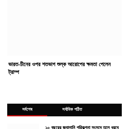
ভারত-চীনের ওপর শতভাগ শুল্ক আরোপের ক্ষমতা পেলেন
ট্রাম্প
সর্বশেষ
সর্বাধিক পঠিত
১০ বছরের জ্বালানি পরিকল্পনা সংসদে তুলে ধরবে