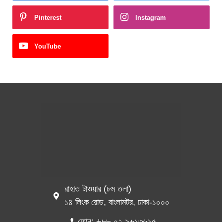
Pinterest
Instagram
YouTube
রাহাত টাওয়ার (৮ম তলা)
১৪ লিংক রোড, বাংলামটর, ঢাকা-১০০০
ফোন: +৮৮-০২-৯৬১৩৬১৫