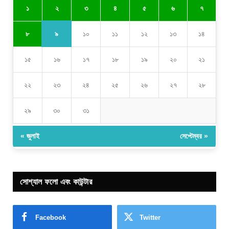
২
১
৩
৪
৫
৬
৭
৯
৮
১০
১১
১২
১৩
১৪
১৫
১৬
১৭
১৮
১৯
২০
২১
২২
২৩
২৪
২৫
২৬
২৭
২৮
২৯
৩০
৩১
« জুলাই
সেপ্টেম্বর »
সোশ্যাল ফলো এবং কাউন্টার
Facebook
Twitter