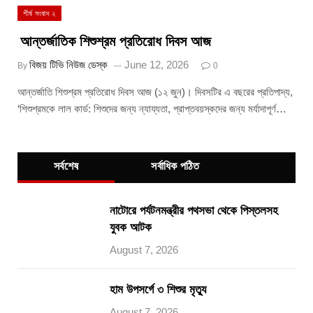
শীর্ষ সংবাদ ২
আন্তর্জাতিক শিশুশ্রম প্রতিরোধ দিবস আজ
বিজয় টিভি নিউজ ডেস্ক
June 12, 2026
By
0
আন্তর্জাতি শিশুশ্রম প্রতিরোধ দিবস আজ (১২ জুন)। দিবসটির এ বছরের প্রতিপাদ্য,
‘শিশুশ্রমকে লাল কার্ড: শিশুদের জন্য ন্যায্যতা, প্রাপ্তবয়স্কদের জন্য মর্যাদাপূর্ণ…
সর্বশেষ
সর্বাধিক পঠিত
নাটোরে পর্যটনমন্ত্রীর পথসভা থেকে পিস্তলসহ
যুবক আটক
August 7, 2026
হাম উপসর্গে ৩ শিশুর মৃত্যু
August 7, 2026