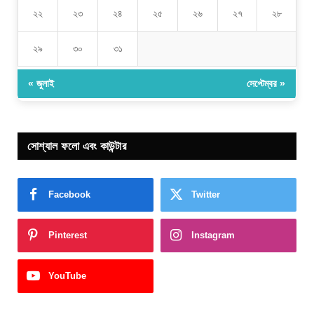
২২
২৩
২৪
২৫
২৬
২৭
২৮
২৯
৩০
৩১
« জুলাই
সেপ্টেম্বর »
সোশ্যাল ফলো এবং কাউন্টার
Facebook
Twitter
Pinterest
Instagram
YouTube