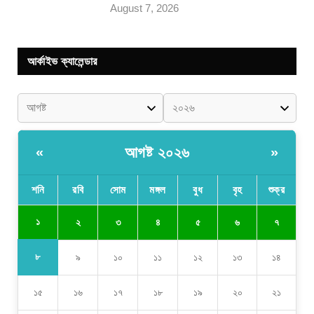
August 7, 2026
আর্কাইভ ক্যালেন্ডার
আগষ্ট ২০২৬
«
»
শনি
রবি
সোম
মঙ্গল
বুধ
বৃহ
শুক্র
১
২
৩
৪
৫
৬
৭
৮
৯
১০
১১
১২
১৩
১৪
১৫
১৬
১৭
১৮
১৯
২০
২১