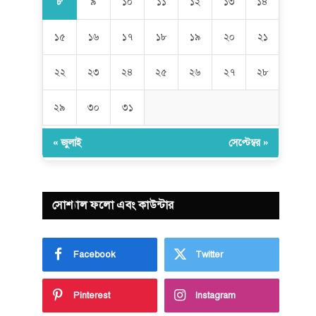
৮
৯
১০
১১
১২
১৩
১৪
১৫
১৬
১৭
১৮
১৯
২০
২১
২২
২৩
২৪
২৫
২৬
২৭
২৮
২৯
৩০
৩১
« জুলাই
সেপ্টেম্বর »
সোশ্যাল ফলো এবং কাউন্টার
Facebook
Twitter
Pinterest
Instagram