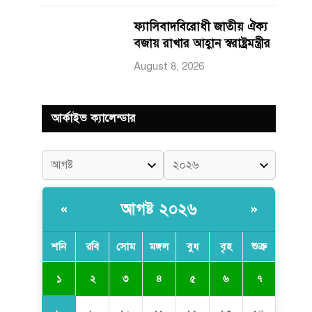
ফ্যাসিবাদবিরোধী জাতীয় ঐক্য
বজায় রাখার আহ্বান স্বরাষ্ট্রমন্ত্রীর
August 8, 2026
আর্কাইভ ক্যালেন্ডার
আগষ্ট ২০২৬
«
»
শনি
রবি
সোম
মঙ্গল
বুধ
বৃহ
শুক্র
১
২
৩
৪
৫
৬
৭