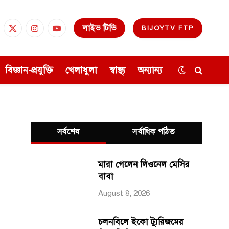
লাইভ টিভি
BIJOYTV FTP
cebook
X
Instagram
YouTube
(Twitter)
বিজ্ঞান-প্রযুক্তি
খেলাধুলা
স্বাস্থ্য
অন্যান্য
সর্বশেষ
সর্বাধিক পঠিত
মারা গেলেন লিওনেল মেসির
বাবা
August 8, 2026
চলনবিলে ইকো ট্যুরিজমের