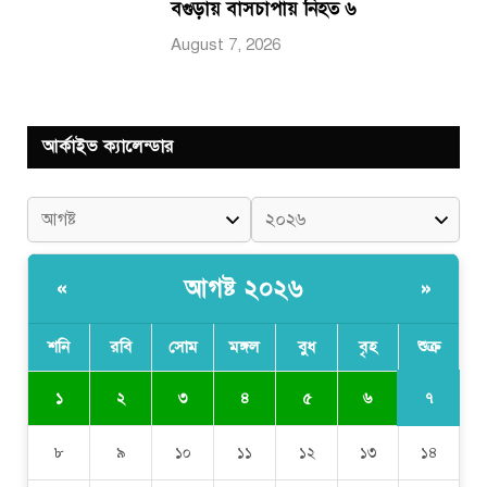
বগুড়ায় বাসচাপায় নিহত ৬
August 7, 2026
আর্কাইভ ক্যালেন্ডার
আগষ্ট ২০২৬
«
»
শনি
রবি
সোম
মঙ্গল
বুধ
বৃহ
শুক্র
৭
১
২
৩
৪
৫
৬
৮
৯
১০
১১
১২
১৩
১৪