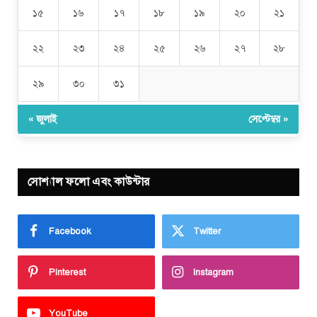
১৫
১৬
১৭
১৮
১৯
২০
২১
২২
২৩
২৪
২৫
২৬
২৭
২৮
২৯
৩০
৩১
« জুলাই
সেপ্টেম্বর »
সোশ্যাল ফলো এবং কাউন্টার
Facebook
Twitter
Pinterest
Instagram
YouTube