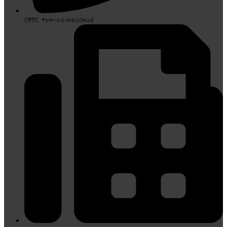
ফোন: +৮৮-০২-৯৬১৩৬১৫