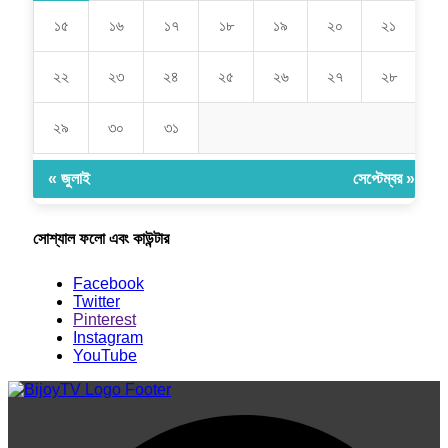
১৫
১৬
১৭
১৮
১৯
২০
২১
২২
২৩
২৪
২৫
২৬
২৭
২৮
২৯
৩০
৩১
« জুলাই
সেপ্টেম্বর »
সোশ্যাল ফলো এবং কাউন্টার
Facebook
Twitter
Pinterest
Instagram
YouTube