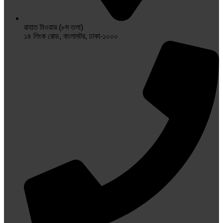
রাহাত টাওয়ার (৮ম তলা)
১৪ লিংক রোড, বাংলামটর, ঢাকা-১০০০