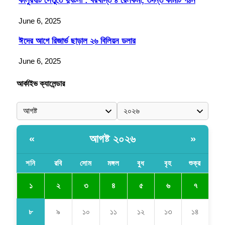
কালুরঘাট সেতুতে দুর্ঘটনা : বরখাস্ত ৪ রেলকর্মী, তদন্ত কমিটি গঠন
June 6, 2025
ঈদের আগে রিজার্ভ ছাড়াল ২৬ বিলিয়ন ডলার
June 6, 2025
আর্কাইভ ক্যালেন্ডার
আগষ্ট ২০২৬
«
»
শনি
রবি
সোম
মঙ্গল
বুধ
বৃহ
শুক্র
১
২
৩
৪
৫
৬
৭
৮
৯
১০
১১
১২
১৩
১৪