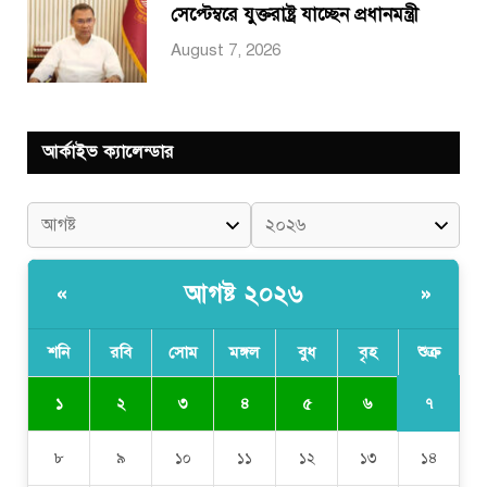
সেপ্টেম্বরে যুক্তরাষ্ট্র যাচ্ছেন প্রধানমন্ত্রী
August 7, 2026
আর্কাইভ ক্যালেন্ডার
আগষ্ট ২০২৬
«
»
শনি
রবি
সোম
মঙ্গল
বুধ
বৃহ
শুক্র
৭
১
২
৩
৪
৫
৬
৮
৯
১০
১১
১২
১৩
১৪