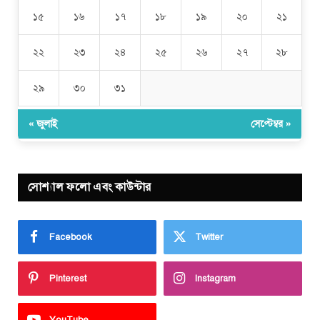
১৫
১৬
১৭
১৮
১৯
২০
২১
২২
২৩
২৪
২৫
২৬
২৭
২৮
২৯
৩০
৩১
« জুলাই
সেপ্টেম্বর »
সোশ্যাল ফলো এবং কাউন্টার
Facebook
Twitter
Pinterest
Instagram
YouTube