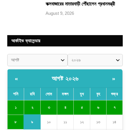
কক্সবাজারের মাতারবাড়ী পৌঁছালেন প্রধানমন্ত্রী
August 9, 2026
আর্কাইভ ক্যালেন্ডার
আগষ্ট ২০২৬
«
»
শনি
রবি
সোম
মঙ্গল
বুধ
বৃহ
শুক্র
২
১
৩
৪
৫
৬
৭
৯
৮
১০
১১
১২
১৩
১৪