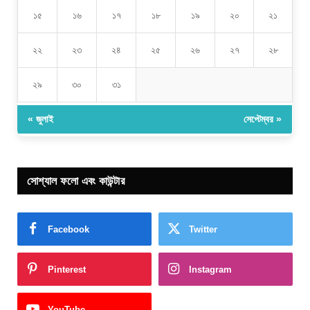
১৫
১৬
১৭
১৮
১৯
২০
২১
২২
২৩
২৪
২৫
২৬
২৭
২৮
২৯
৩০
৩১
« জুলাই
সেপ্টেম্বর »
সোশ্যাল ফলো এবং কাউন্টার
Facebook
Twitter
Pinterest
Instagram
YouTube