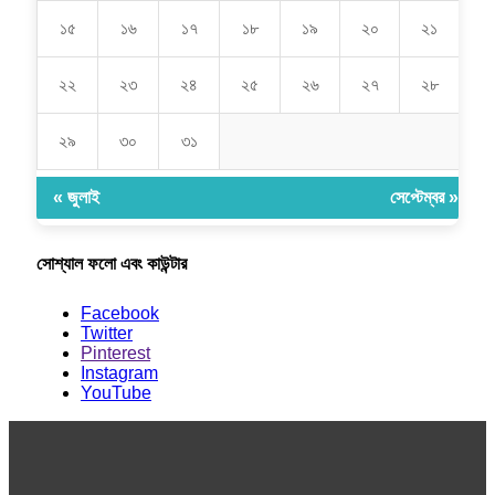
১৫
১৬
১৭
১৮
১৯
২০
২১
২২
২৩
২৪
২৫
২৬
২৭
২৮
২৯
৩০
৩১
« জুলাই
সেপ্টেম্বর »
সোশ্যাল ফলো এবং কাউন্টার
Facebook
Twitter
Pinterest
Instagram
YouTube