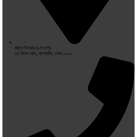
রাহাত টাওয়ার (৮ম তলা)
১৪ লিংক রোড, বাংলামটর, ঢাকা-১০০০