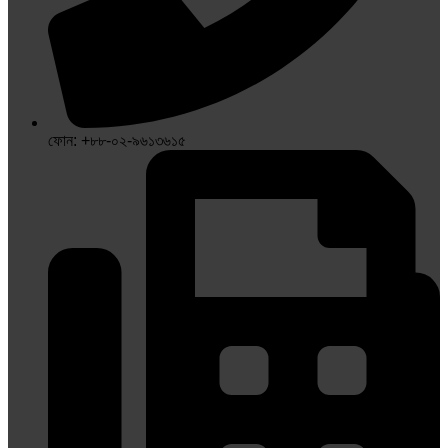
ফোন: +৮৮-০২-৯৬১৩৬১৫