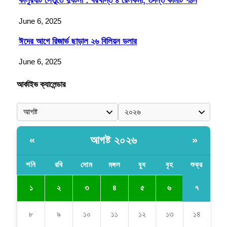
কালুরঘাট সেতুতে দুর্ঘটনা : বরখাস্ত ৪ রেলকর্মী, তদন্ত কমিটি গঠন
June 6, 2025
ঈদের আগে রিজার্ভ ছাড়াল ২৬ বিলিয়ন ডলার
June 6, 2025
আর্কাইভ ক্যালেন্ডার
আগষ্ট ২০২৬
«
»
শনি
রবি
সোম
মঙ্গল
বুধ
বৃহ
শুক্র
৭
১
২
৩
৪
৫
৬
৮
৯
১০
১১
১২
১৩
১৪