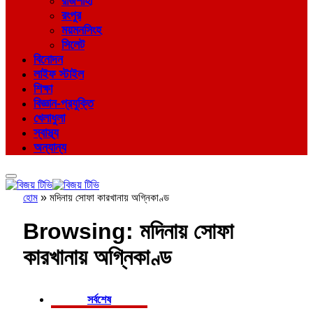
রাজশাহী
রংপুর
ময়মনসিংহ
সিলেট
বিনোদন
লাইফ স্টাইল
শিক্ষা
বিজ্ঞান-প্রযুক্তি
খেলাধুলা
স্বাস্থ্য
অন্যান্য
হোম
»
মদিনায় সোফা কারখানায় অগ্নিকাণ্ড
Browsing:
মদিনায় সোফা
কারখানায় অগ্নিকাণ্ড
সর্বশেষ