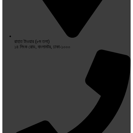
রাহাত টাওয়ার (৮ম তলা)
১৪ লিংক রোড, বাংলামটর, ঢাকা-১০০০