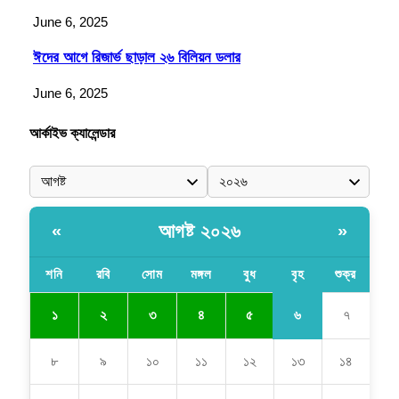
June 6, 2025
ঈদের আগে রিজার্ভ ছাড়াল ২৬ বিলিয়ন ডলার
June 6, 2025
আর্কাইভ ক্যালেন্ডার
আগষ্ট ২০২৬
«
»
শনি
রবি
সোম
মঙ্গল
বুধ
বৃহ
শুক্র
৬
১
২
৩
৪
৫
৭
৮
৯
১০
১১
১২
১৩
১৪