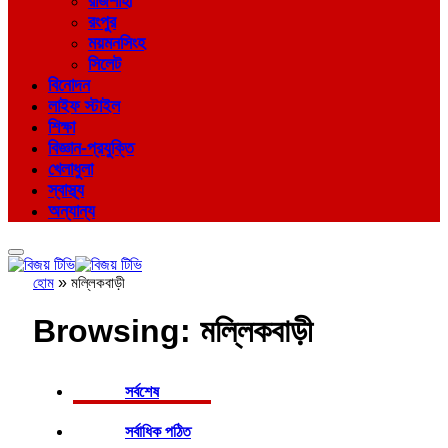
রাজশাহী
রংপুর
ময়মনসিংহ
সিলেট
বিনোদন
লাইফ স্টাইল
শিক্ষা
বিজ্ঞান-প্রযুক্তি
খেলাধুলা
স্বাস্থ্য
অন্যান্য
হোম
»
মল্লিকবাড়ী
Browsing:
মল্লিকবাড়ী
সর্বশেষ
সর্বাধিক পঠিত