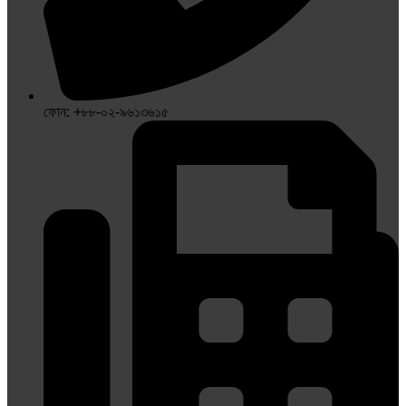
ফোন: +৮৮-০২-৯৬১৩৬১৫