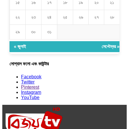
১৫
১৬
১৭
১৮
১৯
২০
২১
২২
২৩
২৪
২৫
২৬
২৭
২৮
২৯
৩০
৩১
« জুলাই
সেপ্টেম্বর »
সোশ্যাল ফলো এবং কাউন্টার
Facebook
Twitter
Pinterest
Instagram
YouTube