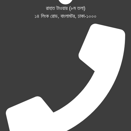
রাহাত টাওয়ার (৮ম তলা)
১৪ লিংক রোড, বাংলামটর, ঢাকা-১০০০