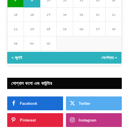
৮
১০
১১
১২
১৩
১৪
১৫
১৬
১৭
১৮
১৯
২০
২১
২২
২৩
২৪
২৫
২৬
২৭
২৮
২৯
৩০
৩১
« জুলাই
সেপ্টেম্বর »
সোশ্যাল ফলো এবং কাউন্টার
Facebook
Twitter
Pinterest
Instagram