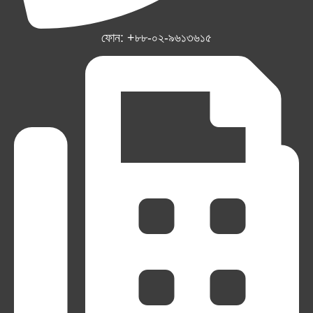
ফোন: +৮৮-০২-৯৬১৩৬১৫