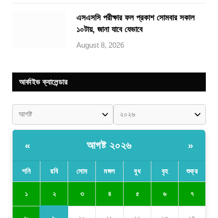
এসএসসি পরীক্ষার ফল প্রকাশ সোমবার সকাল
১০টায়, জানা যাবে যেভাবে
August 8, 2026
আর্কাইভ ক্যালেন্ডার
আগষ্ট ২০২৬
«
»
শনি
রবি
সোম
মঙ্গল
বুধ
বৃহ
শুক্র
২
১
৩
৪
৫
৬
৭
৯